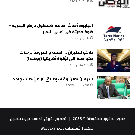
16 مايو، 2023
الجابرة: أحدث إضافة لأسطول تاركو البحرية –
قوة حديثة في أعالي البحار
6 أبريل، 2025
تاركو للطيران .. الدقة والمرونة برحلات
متواصلة الى لؤلؤة أفريقيا (يوغندا)
5 أغسطس، 2023
البرهان يعلن وقف إطلاق نار من جانب واحد
20 سبتمبر، 2023
جميع الحقوق محفوظة © 2026 |
تصميم : فريق خدمات الويب للحلول
الذكية
| مُستضاف بفخر
WEBSERV