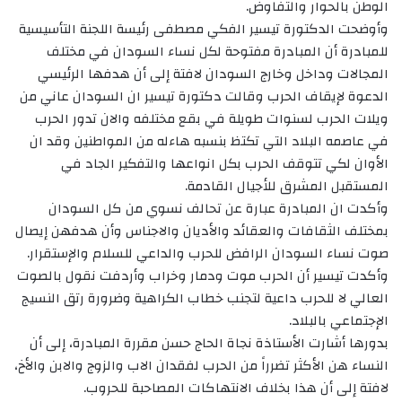
الوطن بالحوار والتفاوض.
وأوضحت الدكتورة تيسير الفكي مصطفى رئيسة اللجنة التأسيسية
للمبادرة أن المبادرة مفتوحة لكل نساء السودان في مختلف
المجالات وداخل وخارج السودان لافتة إلى أن هدفها الرئيسي
الدعوة لإيقاف الحرب وقالت دكتورة تيسير ان السودان عاني من
ويلات الحرب لسنوات طويلة في بقع مختلفه والان تدور الحرب
في عاصمه البلاد التي تكتظ بنسبه هاءله من المواطنين وقد ان
الأوان لكي تتوقف الحرب بكل انواعها والتفكير الجاد في
المستقبل المشرق للأجيال القادمة.
وأكدت ان المبادرة عبارة عن تحالف نسوي من كل السودان
بمختلف الثقافات والعقائد والأديان والاجناس وأن هدفهن إيصال
صوت نساء السودان الرافض للحرب والداعي للسلام والإستقرار.
وأكدت تيسير أن الحرب موت ودمار وخراب وأردفت نقول بالصوت
العالي لا للحرب داعية لتجنب خطاب الكراهية وضرورة رتق النسيج
الإجتماعي بالبلاد.
بدورها أشارت الأستاذة نجاة الحاج حسن مقررة المبادرة، إلى أن
النساء هن الأكثر تضرراً من الحرب لفقدان الاب والزوج والابن والأخ،
لافتة إلى أن هذا بخلاف الانتهاكات المصاحبة للحروب.