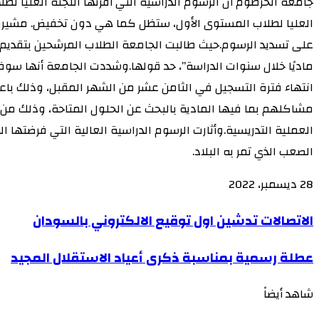
جامعة الخرطوم أن الرسوم الدراسية التي أقرتها اللجنة العليا ل
العليا لطلاب المستوى الأول، ستظل كما هي دون تخفيض. مشيرة إ
على تسديد الرسوم.حيث طالبت الجامعة الطلاب المرشحين بتقديم كل
ماديًا خلال سنوات الدراسة”، حد قولها.وشددت الجامعة أنها سوف 
انتهاء فترة التسجيل في الثامن عشر من الشهر المقبل، وذلك باعتب
مشاكلهم بما فيها المادية بالبحث عن الحلول المتاحة، وذلك من 
العملية التدريسية.وأثارت الرسوم الدراسية العالية التي فرضته
الصعب الذي تمر به البلاد.
28 ديسمبر، 2022
‫X
‫X
لاين
لاين
ڤايبر
ڤايبر
طباعة
طباعة
‫Pocket
‫Pocket
تيلقرام
تيلقرام
سكايب
سكايب
ماسنجر
ماسنجر
ماسنجر
ماسنجر
لينكدإن
لينكدإن
واتساب
واتساب
مشاركة
مشاركة
فيسبوك
فيسبوك
بينتيريست
بينتيريست
Odnoklassniki
Odnoklassniki
الاتصالات
الاتصالات تدشين اول توقيع الالكتروني بالسودان
عبر
عبر
تدشين
البريد
البريد
عطلة
عطلة رسمية بمناسبة ذكرى أعياد الاستقلال المجيد
اول
رسمية
توقيع
شاهد أيضاً
بمناسبة
الالكتروني
إغلاق