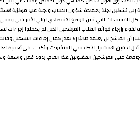
طلاب المستوى الأول ستظل كما هي دون تخفيض وقالت في بيان اطلع ع
لى تشكيل لجنة بعمادة شؤون الطلاب ولجنة عليا مركزية لاستئنا
 المستندات التي تبين الوضع الاقتصادي لولي الأمر حتى يتسنى للج
تقوم بإرجاع قوائم الطلاب المرشحين الذين لم يكملوا إجراءات تس
ار أن المرشح لن يعتمد طالبًا إلا بعد إكمال إجراءات التسجيل.وقا
أجل تحقيق الاستقرار الأكاديمي المنشود”، وأكدت على أهمية تعاون
ا الجامعة على المرشحين المقبولين هذا العام، ردود فعل واسعة 