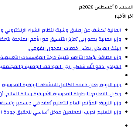
السبت, 8 أغسطس 2026م
آخر الأخبار
المالية تكشف عن إطلاق وشيك لنظام الشراء الإلكتروني و
وزير المالية يدعو إلى تعزيز التنسيق مع الأمم المتحدة لت
البنك المركزي يدشن خدمات المحول القومي.
وزير الطاقة يؤكد التزامه بتلبية حاجة المؤسسات التعليمية
القيادي دفع الله شلكي رجل المواقف الوطنية والمجتمعية
وزير التربية يعلن دعمه الكامل للانشطة الرياضية المدرسية
وكيل التعليم: البطولة المدرسية الأفريقية رسالة للعالم ب
وزير التربية: المؤتمر العام للتعليم يُعقد في ديسمبر وتسبقه
وزير التعليم: تدريب المعلمين مدخل أساسي لتحقيق جودة ال
الوضع
المظلم