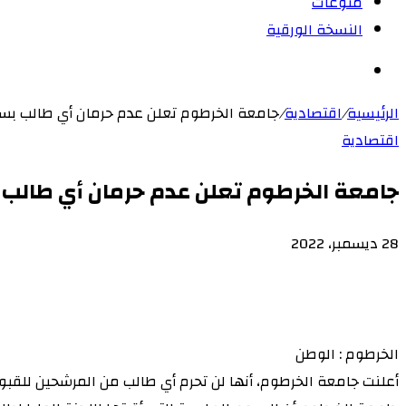
منوعات
النسخة الورقية
بحث
عن
الرئيسية
/
اقتصادية
/
جامعة الخرطوم تعلن عدم حرمان أي طالب بسب
اقتصادية
جامعة الخرطوم تعلن عدم حرمان أي طالب 
28 ديسمبر، 2022
‫X
لاين
ڤايبر
طباعة
‫Pocket
تيلقرام
سكايب
ماسنجر
ماسنجر
لينكدإن
واتساب
مشاركة
فيسبوك
بينتيريست
Odnoklassniki
عبر
البريد
الخرطوم : الوطن
أعلنت جامعة الخرطوم، أنها لن تحرم أي طالب من المرشحين للقبو