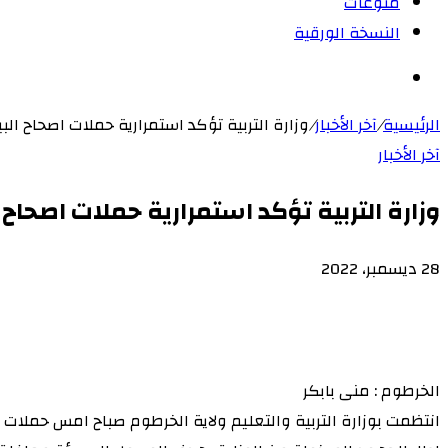
منوعات
النسخة الورقية
بحث
عن
الرئيسية
/
آخر الأخبار
/
وزارة التربية تؤكد استمرارية حملات اصحاح البي
آخر الأخبار
وزارة التربية تؤكد استمرارية حملات اصحاح ا
28 ديسمبر، 2022
‫X
لاين
ڤايبر
طباعة
‫Pocket
تيلقرام
سكايب
ماسنجر
ماسنجر
لينكدإن
واتساب
مشاركة
فيسبوك
بينتيريست
Odnoklassniki
عبر
البريد
الخرطوم : منى بابكر
انتظمت بوزارة التربية والتعليم ولاية الخرطوم صباح امس حملات ل