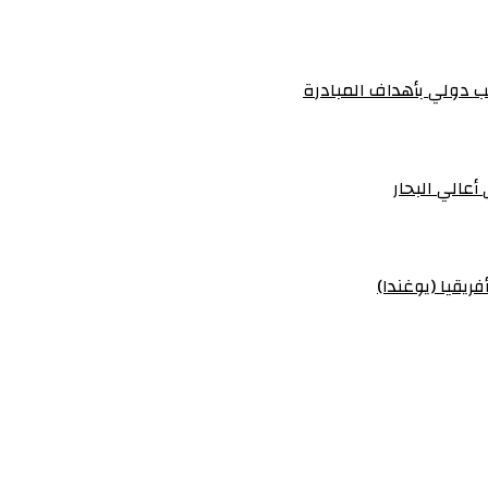
 دولي بأهداف المبادرة
أعالي البحار
ريقيا (يوغندا)