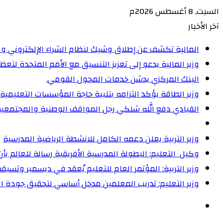
السبت, 8 أغسطس 2026م
آخر الأخبار
المالية تكشف عن إطلاق وشيك لنظام الشراء الإلكتروني و
وزير المالية يدعو إلى تعزيز التنسيق مع الأمم المتحدة لت
البنك المركزي يدشن خدمات المحول القومي.
وزير الطاقة يؤكد التزامه بتلبية حاجة المؤسسات التعليمية
القيادي دفع الله شلكي رجل المواقف الوطنية والمجتمعية
وزير التربية يعلن دعمه الكامل للانشطة الرياضية المدرسية
وكيل التعليم: البطولة المدرسية الأفريقية رسالة للعالم ب
وزير التربية: المؤتمر العام للتعليم يُعقد في ديسمبر وتسبقه
وزير التعليم: تدريب المعلمين مدخل أساسي لتحقيق جودة ال
الوضع
المظلم