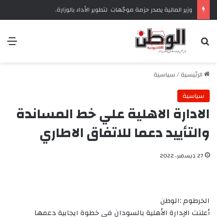
وزير المالية يصدر حزمة موجّهات لتطوير الأداء بالوزارة. ‏
بحث عن
الق
الرئيسية
/
سياسية
سياسية
الادارة الاهلية علي خط المساندة
والتأييد دعما للاتفاق الاطاري
27 ديسمبر، 2022
الخرطوم :الوطن
أعلنت الإدارة الأهلية بالسودان في خطوة ايجابية دعمها