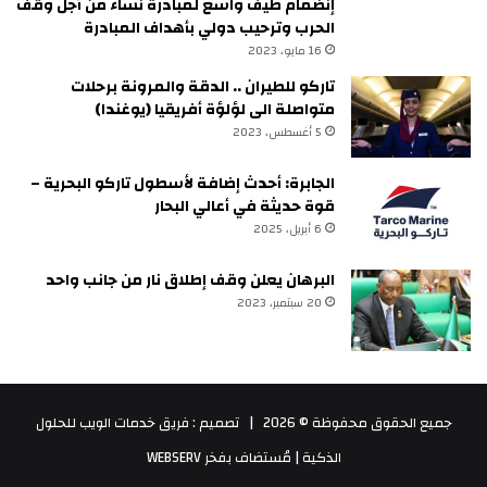
إنضمام طيف واسع لمبادرة نساء من أجل وقف
الحرب وترحيب دولي بأهداف المبادرة
16 مايو، 2023
تاركو للطيران .. الدقة والمرونة برحلات
متواصلة الى لؤلؤة أفريقيا (يوغندا)
5 أغسطس، 2023
الجابرة: أحدث إضافة لأسطول تاركو البحرية –
قوة حديثة في أعالي البحار
6 أبريل، 2025
البرهان يعلن وقف إطلاق نار من جانب واحد
20 سبتمبر، 2023
جميع الحقوق محفوظة © 2026 |
تصميم : فريق خدمات الويب للحلول
الذكية
| مُستضاف بفخر
WEBSERV