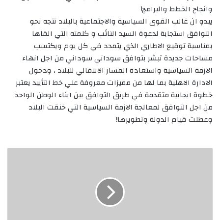
وانجاح الخطط والبرامج!
يبدو ان غالب القوى السياسية والاجتماعية بالبلاد تتجه نحو
التوافق استجابة لدعوة السيد النائب و كلمته التي القاها
بمناسبة توقيع الاطاري الذي يتمدد في كل يوم ويكتسب
مساحات جديدة تبشر بتوافق سوداني سوداني من اجل انهاء
الازمة السياسية واستعادة المسار الانتقالي للبلاد ، ودخول
الادارة الاهلية بما لها من مميزات معروفة علي خط التأييد يعتبر
خطوة ايجابية متقدمة في طريق التوافق بين ابناء الوطن الواحد
من اجل التوافق لمعالجة الازمة السياسية التي خنقت البلاد
وعطلت قيام الدولة وتطويرها!
مصرع
وإصابة
(35)
شخصاً
في
حادث
مروري