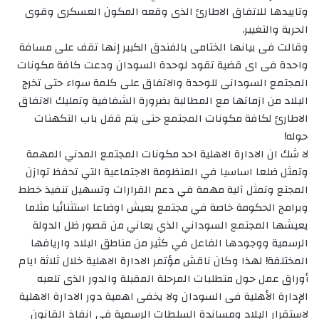
وتاييدها للاتفاق الاطارئ الذى وقعه المكون العسكرى وقوى
الحرية والتغيير.
وقالت فى بيانها الختامى بالفندق الكبير إنها تقف على مسافة
واحدة فى اى قضية تقود لوحدة السودان ودعت كافة مكونات
المجتمع السودانى للوحدة والاتفاق على كلمة سواء حتى تخرج
البلاد من ازماتها مع المطالبة بضرورة الشفافية وتمليك الاتفاق
الاطارئ لكافة مكونات المجتمع حتى يتم قفل باب التكهنات
حوله!
لا شك ان الادارة الاهلية احد مكونات المجتمع المدني المهمة
وتمثل ضلعا اساسيا في المنظومة الاجتماعية التي تحفظ توازن
المجتع وتمثل آلية مهمة في دعم القرارات وتسهيل تنفيذ خطط
وبرامج الحكومة خاصة في مجتمع يعيش اوضاعا استثنائيا مثلما
يعيشها المجتمع السوداني الذي يعاني من قصور ظل الدولة
الرسمية ووجودها الفاعل في كثير من مناطق البلاد واريافها
المختلفة! لهذا وكان ناقش مؤتمر الادارة الاهلية خلال ثلاثة ايام
أوراق عمل حول متطلبات المرحلة المقبلة والدور الذى تلعبه
الإدارة الأهلية فى السودان ولا يخفى اهمية دور الادارة الاهلية
لاستقرار البلاد ومساندة السلطات الرسمية في انفاذ القانون