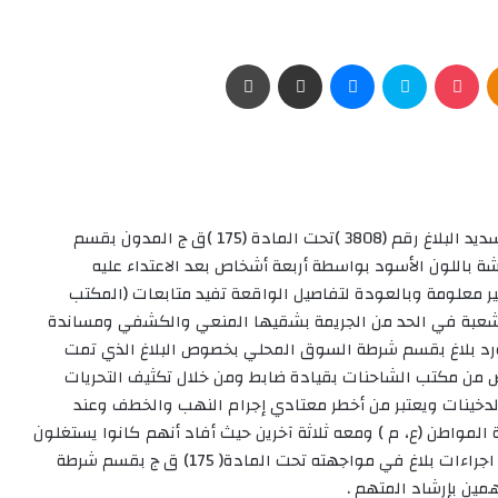
Odnoklassniki
‫Pocket
سكايب
ماسنجر
مشاركة عبر البريد
طباعة
نجحت إداراة العمليات الفيدرالية- مكتب الشاحنات في تسديد البلاغ رقم (3808 )تحت المادة (175 )ق ج المدون بقسم
باللون الأسود بواسطة أربعة أشخاص بعد الاعتداء عليه
ير معلومة وبالعودة لتفاصيل الواقعة تفيد متابعات (المكتب
لشعبة في الحد من الجريمة بشقيها المنعي والكشفي ومساندة
ورد بلاغ بقسم شرطة السوق المحلي بخصوص البلاغ الذي تمت
ص من مكتب الشاحنات بقيادة ضابط ومن خلال تكثيف التحريات
 الدخينات ويعتبر من أخطر معتادي إجرام النهب والخطف وعند
المواطن (ع، م ) ومعه ثلاثة آخرين حيث أفاد أنهم كانوا يستغلون
الركشة في نهب المواطنين بمنطقة الكلاكلة و تم اتخاذ اجراءات بلاغ في مواجهته تحت المادة( 175) ق ج بقسم شرطة
ين بإرشاد المتهم .