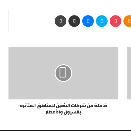
Odnoklassniki
‫Pocket
سكايب
ماسنجر
مشاركة عبر البريد
طباعة
قافلة
من
شركات
التأمين
للمناطق
المتأثرة
بالسيول
والأمطار
قافلة من شركات التأمين للمناطق المتأثرة
بالسيول والأمطار