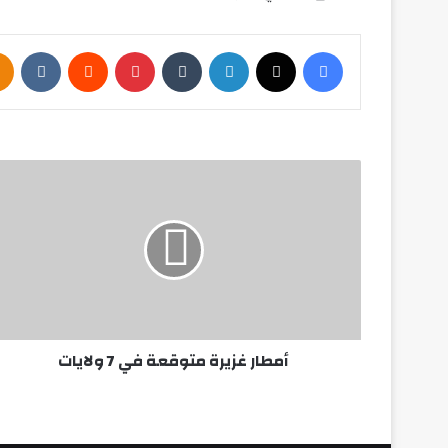
فيسبوك
‫X
لينكدإن
بينتيريست
أمطار
غزيرة
متوقعة
في
7
ولايات
أمطار غزيرة متوقعة في 7 ولايات