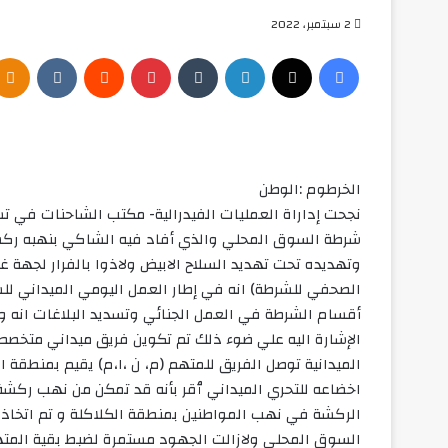
2 سبتمبر، 2022
فيسبوك
‫X
لينكدإن
بينتيريست
الخرطوم :الوطن
شرطة السوق المحلي والذي أفاد فيه الشاكي بنهبه ركشة 
وتهديده تحت تهديد السلاح الابيض ولاذوا بالفرار لجهة غ
الصحفي للشرطة) انه في إطار العمل اليومي الميداني ل
أقسام الشرطة في العمل الجنائي وتسديد البلاغات انه 
الإشارة اليه علي ضوء ذلك تم تكوين فريق ميداني متخص
الميدانية توصل الفريق للمتهم (م، ن ،ا،م) يقيم بمنطقة
اخضاعه للتحري الميداني ٱقر بأنه قد تمكن من نهب ركشة 
السوق المحلي ولازالت الجهود مستمرة لضبط بقية المتهم