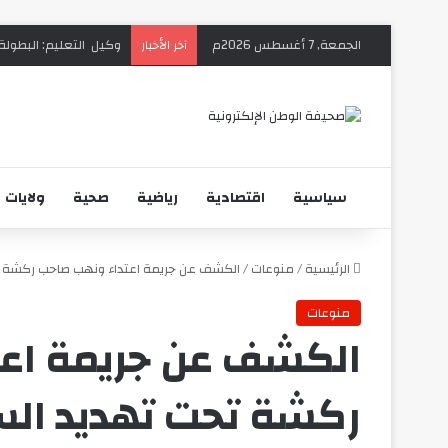
الجمعة, 7 أغسطس 2026م
وكيل التعليم: البطولة 
آخر الأخبار
سياسية
اقتصادية
رياضية
صحية
ولايات
الرئيسية
/
منوعات
/
الكشف عن جريمة اعتداء ونهب صاحب ركشة ت
منوعات
الكشف عن جريمة اع
ركشة تحت تهديد الس