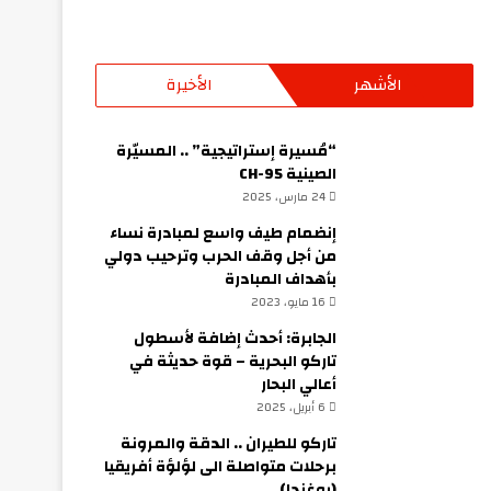
الأشهر
الأخيرة
“مُسيرة إستراتيجية” .. المسيّرة
الصينية CH-95
24 مارس، 2025
إنضمام طيف واسع لمبادرة نساء
من أجل وقف الحرب وترحيب دولي
بأهداف المبادرة
16 مايو، 2023
الجابرة: أحدث إضافة لأسطول
تاركو البحرية – قوة حديثة في
أعالي البحار
6 أبريل، 2025
تاركو للطيران .. الدقة والمرونة
برحلات متواصلة الى لؤلؤة أفريقيا
(يوغندا)