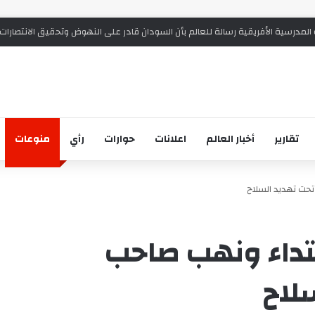
المدرسية الأفريقية رسالة للعالم بأن السودان قادر على النهوض وتحقيق الانتصارات
تقارير
أخبار العالم
اعلانات
حوارات
رأي
منوعات
حت تهديد السلاح
تداء ونهب صاحب
لاح