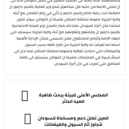
والمساهمة، لابناء ولاية الى استمرار التعاون في ارسال القوافل تباعا الى
ان تنجلي الازمة.من جانبه قال عبدالعزيز شدو وزير المالية باقليم دارفور ان
القافلة تحت رعاية حاكم إقليم دارفور و تأتي في إطار التضامن مع أبناء
ولاية الجزيرة خصوصا منطقة المناقل مضيفا ان القوافل سوف تكون
ممتده لكل أجزاء السودان..كما اكد بابكر حامدين وزير الصحة الاجتماعية
باقليم دارفور ان وقفتهم وتعاونهم مع أبناء ولاية الجزيرة سيستمر حتي
انتهاء الازمة.وأوضح الدمنقاوي فضل السيسي ممثل الإدارة الأهلية
اسفه لما تعرضت له ولاية الجزيرة من اضرار بالغه بسبب السيول
والفيضانات التي اجتاحت الولاية وخصوصا منطقة المناقل مما ادى الى
خسائر كبيرة في الممتلكات مضيفا ان القوافل ستستمر الى كافة
المناطق التي تضررت في كل أجزاء السودان.
المجلس
المجلس الأعلى للبيئة يبحث ظاهرة
الأعلى
الصيد الجائر
للبيئة
يبحث
الصين
ظاهرة
الصين تعلن دعم ومساندة للسودان
تعلن
الصيد
لتجاوز آثار السيول والفيضانات
دعم
الجائر