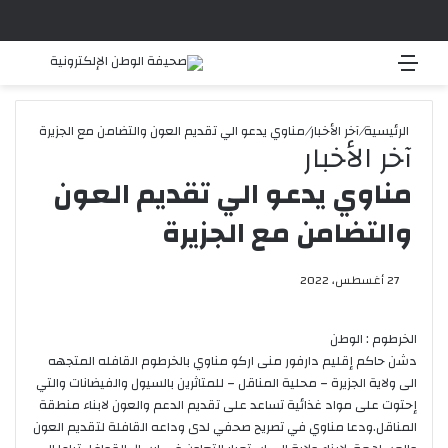
القائمة
بحث 
الرئيسية
/
آخر الأخبار
/
مناوي يدعو الي تقديم العون والتضامن مع الجزيرة
آخر الأخبار
مناوي يدعو الي تقديم العون
والتضامن مع الجزيرة
27 أغسطس، 2022
الخرطوم : الوطن
دشن حاكم إقليم دارفور منى اركو مناوي بالخرطوم القافله المتجهه
الى ولاية الجزيرة – محلية المناقل – للمتاثرين بالسيول والفيضانات والتي
إحتوت على مواد غذائية تساعد على تقديم الدعم والعون لابناء منطقة
المناقل.ودعا مناوي في تصريح صحفي لدى وداعه القافلة لتقديم العون