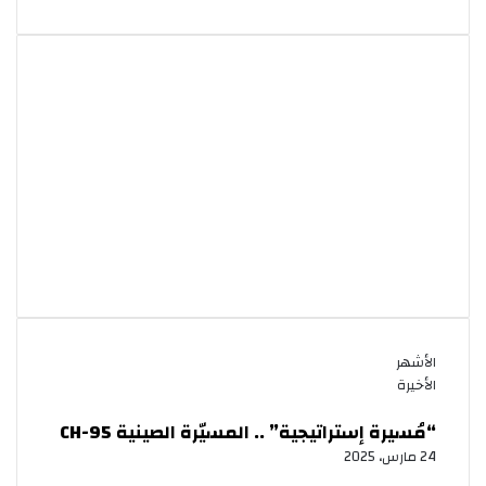
ومساندة
للسودان
لتجاوز
آثار
السيول
والفيضانات
الأشهر
الأخيرة
“مُسيرة إستراتيجية” .. المسيّرة الصينية CH-95
24 مارس، 2025