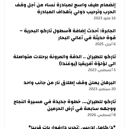
إنضمام طيف واسع لمبادرة نساء من أجل وقف
الحرب وترحيب دولي بأهداف المبادرة
16 مايو، 2023
الجابرة: أحدث إضافة لأسطول تاركو البحرية –
قوة حديثة في أعالي البحار
6 أبريل، 2025
تاركو للطيران .. الدقة والمرونة برحلات متواصلة
الى لؤلؤة أفريقيا (يوغندا)
5 أغسطس، 2023
البرهان يعلن وقف إطلاق نار من جانب واحد
20 سبتمبر، 2023
تاركو للطيران…. خطوة جديدة في مسيرة النجاح
ووجهه سابعة في أرض الحرمين
8 أغسطس، 2026
‏*د/كامل ادريس :تحرير دارفوار بات قريبا*