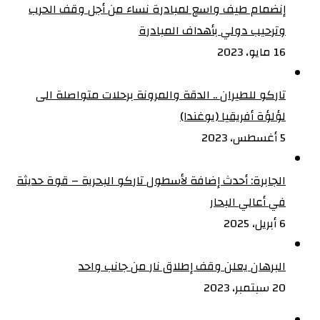
إنضمام طيف واسع لمبادرة نساء من أجل وقف الحرب
وترحيب دولي بأهداف المبادرة
16 مايو، 2023
تاركو للطيران .. الدقة والمرونة برحلات متواصلة الى
لؤلؤة أفريقيا (يوغندا)
5 أغسطس، 2023
الجابرة: أحدث إضافة لأسطول تاركو البحرية – قوة حديثة
في أعالي البحار
6 أبريل، 2025
البرهان يعلن وقف إطلاق نار من جانب واحد
20 سبتمبر، 2023