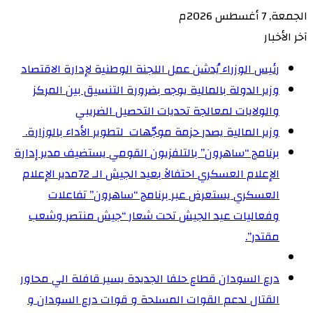
الجمعة, 7 أغسطس 2026م
آخر الأخبار
رئيس الوزراء يُدشن عمل اللجنة الوطنية لإدارة الاقتصاد
وزير الدولة بالمالية يوجه بضرورة التنسيق بين المركز
والولايات لمعالجة تحديات التحصيل الضريبي‏
وزير المالية يصدر حزمة موجّهات لتطوير الأداء بالوزارة. ‏
برنامج “ساهرون” بالتلفزيون القومي يستضيف مدير إدارة
الإعلام العسكري احتفالاً بعيد الجيش الـ 72‏مدير الإعلام
العسكري يستعرض عبر برنامج “ساهرون” تفاعلات
وفعاليات عيد الجيش تحت شعار “جيش منتصر وشعب
مقتدر”.
درع السودان قطاع حلفا الجديدة يسير قافلة الي محاور
القتال لدعم القوات المسلحة و قوات درع السودان و