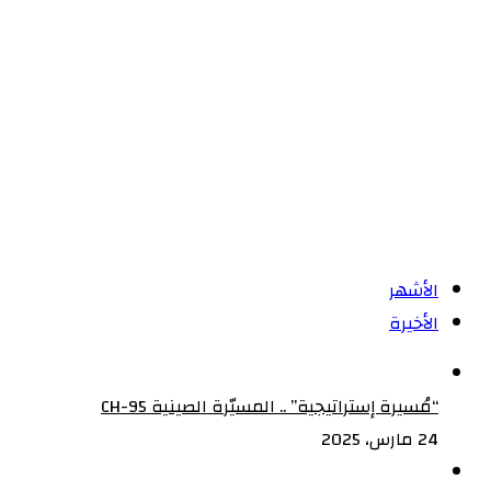
روسيا
المؤسسة
وأمريكا
العسكرية
وأوكرانيا
السودانية
وجها
لوجه
الأشهر
الأخيرة
“مُسيرة إستراتيجية” .. المسيّرة الصينية CH-95
24 مارس، 2025