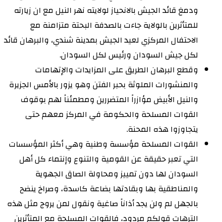
ودمغ قائد الجيش بالانحياز لولايته نهر النيل مع ان زيارته
للمتأثرين بالولاية جاءت بالصدفة البحتة متزامنة مع
الاحتفال المركزي لعيد الجيش بمدينة شندي، والبرهان قائد
لكل جيش السودان ورئيس لكل السودان.
وقطع البرهان الطريق على المزايدات والإتهامات
والمنشورات الملوثة بحبر الفتن وهو يزور بالأمس الجزيرة
والنيل الأبيض مؤازراً المتضررين ومطمئناً لهم بوقوف
القوات المسلحة والحكومة في المركز معهم حتى
يتجاوزوا هذه المحنة.
القوات المسلحة مؤسسة وطنية وهي أكثر المؤسسات
التي تعبر حقيقة عن القومية والتنوع وإنتماء كل أهل
السودان لها دون تمييز ومحاولة الصاق الجهوية
والمناطقية بها وبقادتها بضاعة كاسدة، وصراخ ينضح
بالجهل لم ولن يجد أذاناً صاغية ونقول لمن يروج مثل هذه
الترهات قولكم مردود، فالقوات المسلحة مع المتأثرين