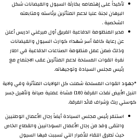
تأكيداً على إهتمامه بكارثة السيول والفيضانات شكل
البرهان لجنة عليا لدعم المتأثرين برئاسته ومتابعته
الشخصية .
مدير المنظومة الدفاعية الفريق أول ميرغني ادريس أعلن
عن رعاية كافة أسر شهداء كوارث السيول والفيضانات
وذلك ضمن عمل منظومة الصناعات الدفاعية في اطار
نفرة القوات المسلحة لدعم المتأثرين عقب الاجتماع مع
رئيس مجلس السيادة وتوجيهاته.
*جهود القوات المسلحة شملت كل الولايات المتأثرة وفي ولاية
النيل الأبيض نفذت الفرقة (18) مشاة عملية صيانة وتأهيل جسر
كوستي ربك بإشراف قائد الفرقة.
استنفر رئيس مجلس السيادة أيضاً رجال الأعمال الوطنيين
والتقى وفد من رجال الأعمال السودانيين والقطاع الخاص
حيث تطرق اللقاء للأضرار التي تسببت فيها السيول