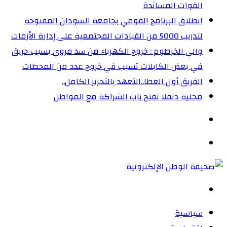
القوات المساندة
انطلاق البرنامج القومي بجامعة السودان المفتوحة
لتدريب 5000 من القيادات المجتمعية على إدارة الأزمات
والي الخرطوم : خروج الكهرباء من سد مروي بسبب حريق
في بعض الكابلات تسبب في خروج عدد من المحطات
الفريق أول العطا..التعهد بالتحرير الكامل..
محلية دنقلا تفتح باب الشراكة مع المواطن
الوضع
المظلم
القائمة
بحث
عن
سياسية