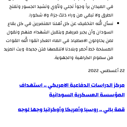
في الميدان براً وجواً تجلي وتأوي وتشيد الجسور وتفتح
الطرق ولا تبقي من وراء ذلك جزاءً ولا شكورا.
نسأل الله التخفيف عن كل أهلنا المتضررين في كل بقاع
السودان وأن يجبر ضررهم ويتقبل الشهداء منهم ونقول
لمن يحاولون الاصطياد في الماء العكر اتقوا الله القوات
المسلحة خط أحمر وبلادنا لاتنقصها فتن جديدة وبث المزيد
من سموم الكراهية والجهوية.
22 أغسطس، 2022
مركز
مركز الدراسات الدفاعية الامريكي .. استهداف
الدراسات
المؤسسة العسكرية السودانية
الدفاعية
قمة
قمة بالي .. روسيا وأمريكا وأوكرانيا وجها لوجه
الامريكي
بالي
..
..
استهداف