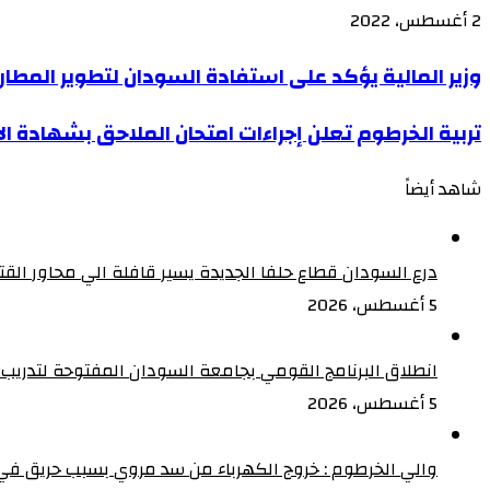
2 أغسطس، 2022
‫X
‫X
لاين
لاين
ڤايبر
ڤايبر
طباعة
طباعة
‫Pocket
‫Pocket
تيلقرام
تيلقرام
سكايب
سكايب
ماسنجر
ماسنجر
ماسنجر
ماسنجر
لينكدإن
لينكدإن
واتساب
واتساب
مشاركة
مشاركة
فيسبوك
فيسبوك
بينتيريست
بينتيريست
Odnoklassniki
Odnoklassniki
وزير
وزير المالية يؤكد على استفادة السودان لتطوير المطارات
عبر
عبر
المالية
البريد
البريد
تربية
تربية الخرطوم تعلن إجراءات امتحان الملاحق بشهادة 
يؤكد
الخرطوم
على
شاهد أيضاً
تعلن
استفادة
إغلاق
إجراءات
السودان
امتحان
لتطوير
درع السودان قطاع حلفا الجديدة يسير قافلة الي محاور الق
الملاحق
المطارات
5 أغسطس، 2026
بشهادة
بالبلاد
الأساس
خاصة
انطلاق البرنامج القومي بجامعة السودان المفتوحة لتدريب 5000 من القيادات المجتمعية على إدارة الأزمات
الولايات
5 أغسطس، 2026
والي الخرطوم : خروج الكهرباء من سد مروي بسبب حريق ف