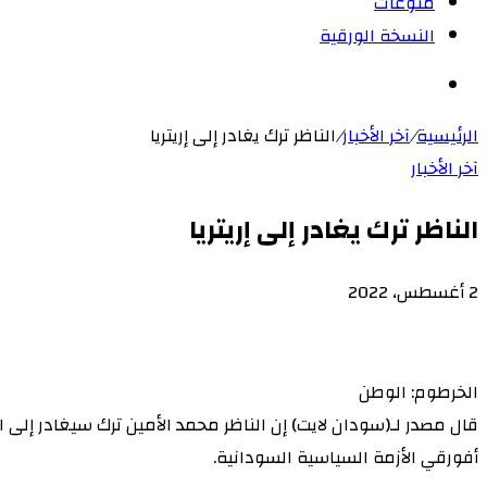
منوعات
النسخة الورقية
بحث
عن
الرئيسية
/
آخر الأخبار
/
الناظر ترك يغادر إلى إريتريا
آخر الأخبار
الناظر ترك يغادر إلى إريتريا
2 أغسطس، 2022
‫X
لاين
ڤايبر
طباعة
‫Pocket
تيلقرام
سكايب
ماسنجر
ماسنجر
لينكدإن
واتساب
مشاركة
فيسبوك
بينتيريست
Odnoklassniki
عبر
البريد
الخرطوم: الوطن
قال مصدر لـ(سودان لايت) إن الناظر محمد الأمين ترك سيغادر إلى ا
أفورقي الأزمة السياسية السودانية.