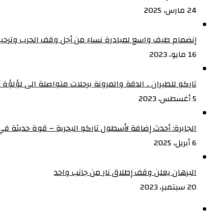
24 مارس، 2025
إنضمام طيف واسع لمبادرة نساء من أجل وقف الحرب وترحيب
16 مايو، 2023
تاركو للطيران .. الدقة والمرونة برحلات متواصلة الى لؤلؤة أف
5 أغسطس، 2023
الجابرة: أحدث إضافة لأسطول تاركو البحرية – قوة حديثة في 
6 أبريل، 2025
البرهان يعلن وقف إطلاق نار من جانب واحد
20 سبتمبر، 2023