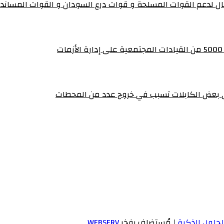
تال لدعم القوات المسلحة و قوات درع السودان و القوات المساند
ي بعض الكابلات تسبب في خروج عدد من المحطات
لحلول الذكية
| مُستضاف بفخر
WEBSERV