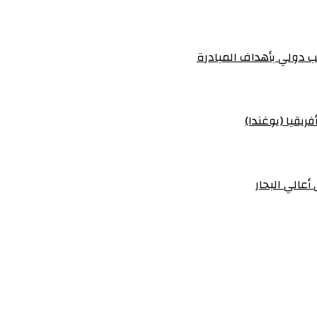
 دولي بأهداف المبادرة
ريقيا (يوغندا)
أعالي البحار