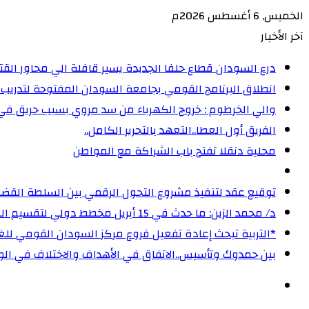
الخميس, 6 أغسطس 2026م
آخر الأخبار
درع السودان قطاع حلفا الجديدة يسير قافلة الي محاور الق
انطلاق البرنامج القومي بجامعة السودان المفتوحة لتدريب 5000 من القيادات المجتمعية على إدارة الأزمات
والي الخرطوم : خروج الكهرباء من سد مروي بسبب حريق ف
الفريق أول العطا..التعهد بالتحرير الكامل..
محلية دنقلا تفتح باب الشراكة مع المواطن
توقيع عقد لتنفيذ مشروع التحول الرقمي بين السلطة القضائ
د/ محمد الزين: ما حدث في 15 أبريل مخطط دولي لتقسيم السودان، وجرائم الحرب لا تسقط بالتقادم‏
‏*التربية تبحث إعادة تفعيل فروع مركز السودان القومي للغا
بين حمدوك وتأسيس..الاتفاق في الأهداف والاختلاف في الوس
الوضع
المظلم