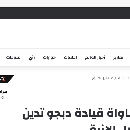
تقارير
أخبار العالم
اعلانات
حوارات
رأي
منوعات
ث القبلية بالنيل الازرق
إغ
شاه
مراس
7 أغسطس، 2026
واة قيادة دبجو تدين
يل الازرق