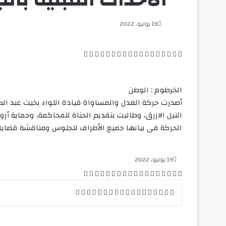
19 يوليو، 2022
‫X
فيسبوك
لينكدإن
بينتيريست
‫Pocket
سكايب
ماسنجر
Odnoklassniki
ماسنجر
واتساب
ڤايبر
تيلقرام
لاين
طباعة
مشاركة
عبر
البريد
الخرطوم : الوطن
أصدرت حركة العدل والمساواة قيادة اللواء بخيت عبد الك
النيل الازرق، وطالبت بتقديم الجناة للمحاكمة، وحماية أ
الحركة فى بيانها جميع الأطراف للجلوس ومناقشة قضايا 
19 يوليو، 2022
‫X
فيسبوك
لينكدإن
بينتيريست
‫Pocket
سكايب
ماسنجر
Odnoklassniki
ماسنجر
واتساب
ڤايبر
تيلقرام
لاين
طباعة
مشاركة
عبر
‫X
فيسبوك
لينكدإن
بينتيريست
‫Pocket
سكايب
ماسنجر
Odnoklassniki
ماسنجر
واتساب
ڤايبر
تيلقرام
لاين
طباعة
مشاركة
البريد
عبر
البريد