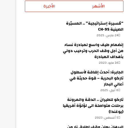
الأشهر
الأخيرة
“مُسيرة إستراتيجية” .. المسيّرة
الصينية CH-95
24 مارس، 2025
إنضمام طيف واسع لمبادرة نساء
من أجل وقف الحرب وترحيب دولي
بأهداف المبادرة
16 مايو، 2023
الجابرة: أحدث إضافة لأسطول
تاركو البحرية – قوة حديثة في
أعالي البحار
6 أبريل، 2025
تاركو للطيران .. الدقة والمرونة
برحلات متواصلة الى لؤلؤة أفريقيا
(يوغندا)
5 أغسطس، 2023
البرهان يعلن وقف إطلاق نار من