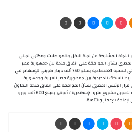
Odnoklassniki
‫Pocket
سكايب
ماسنجر
مشاركة عبر البريد
طباعة
اللجنة المشتركة من لجنة النقل والمواصلات ومكتبي لجنتي
 المصري بشأن الموافقة على اتفاق منحة بين جمهورية مصر
العربية مُمثلة في وزارة التعاون الدولي والصندوق الكويتي للتنمية الاقتصادية بمبلغ 750 ألف دينار كويتي للإسهام في
ع ربط السكك الحديدية بين جمهورية مصر العربية وجمهورية
رار الرئيس المصري بشأن الموافقة على اتفاق منحة التعاون
الفني المقدمة من البنك الأوروبي لإعادة الإعمار والتنمية لتمويل مشروع مترو الإسكندرية / أبوقير بمبلغ 600 ألف يورو
إعادة الإعمار والتنمية.
Odnoklassniki
‫Pocket
سكايب
ماسنجر
مشاركة عبر البريد
طباعة