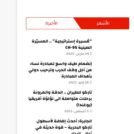
الأشهر
الأخيرة
“مُسيرة إستراتيجية” .. المسيّرة
الصينية CH-95
24 مارس، 2025
إنضمام طيف واسع لمبادرة نساء
من أجل وقف الحرب وترحيب دولي
بأهداف المبادرة
16 مايو، 2023
تاركو للطيران .. الدقة والمرونة
برحلات متواصلة الى لؤلؤة أفريقيا
(يوغندا)
5 أغسطس، 2023
الجابرة: أحدث إضافة لأسطول
تاركو البحرية – قوة حديثة في
أعالي البحار