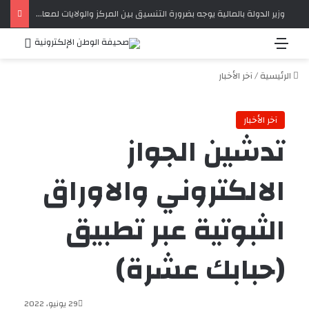
وزير الدولة بالمالية يوجه بضرورة التنسيق بين المركز والولايات لمعالجة تحديات التحصيل الضريبي‏
القائمة
بحث 
الرئيسية
/
آخر الأخبار
آخر الأخبار
تدشين الجواز
الالكتروني والاوراق
الثبوتية عبر تطبيق
(حبابك عشرة)
29 يونيو، 2022