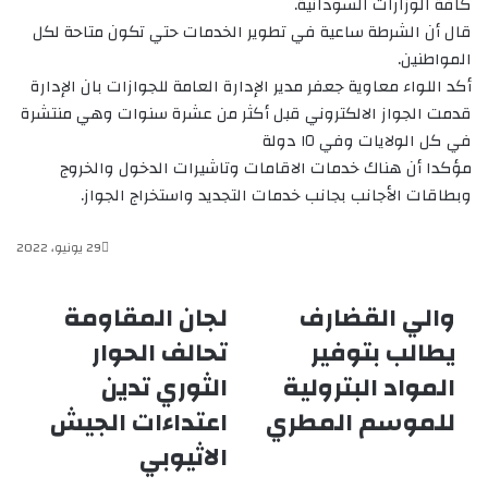
كافة الوزارات السودانية.
قال أن الشرطة ساعية في تطوير الخدمات حتي تكون متاحة لكل
المواطنين.
أكد اللواء معاوية جعفر مدير الإدارة العامة للجوازات بان الإدارة
قدمت الجواز الالكتروني قبل أكثر من عشرة سنوات وهي منتشرة
في كل الولايات وفي ١٥ دولة
مؤكدا أن هناك خدمات الاقامات وتاشيرات الدخول والخروج
وبطاقات الأجانب بجانب خدمات التجديد واستخراج الجواز.
29 يونيو، 2022
والي القضارف
لجان المقاومة
والي
لجان
القضارف
المقاومة
يطالب بتوفير
تحالف الحوار
يطالب
تحالف
المواد البترولية
الثوري تدين
بتوفير
الحوار
المواد
الثوري
للموسم المطري
اعتداءات الجيش
البترولية
تدين
للموسم
اعتداءات
الاثيوبي
المطري
الجيش