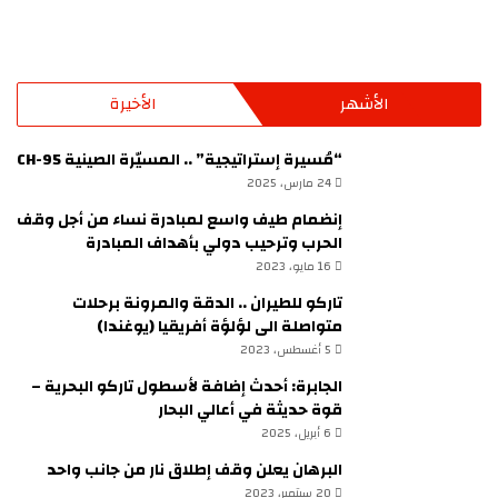
الأشهر
الأخيرة
“مُسيرة إستراتيجية” .. المسيّرة الصينية CH-95
24 مارس، 2025
إنضمام طيف واسع لمبادرة نساء من أجل وقف
الحرب وترحيب دولي بأهداف المبادرة
16 مايو، 2023
تاركو للطيران .. الدقة والمرونة برحلات
متواصلة الى لؤلؤة أفريقيا (يوغندا)
5 أغسطس، 2023
الجابرة: أحدث إضافة لأسطول تاركو البحرية –
قوة حديثة في أعالي البحار
6 أبريل، 2025
البرهان يعلن وقف إطلاق نار من جانب واحد
20 سبتمبر، 2023