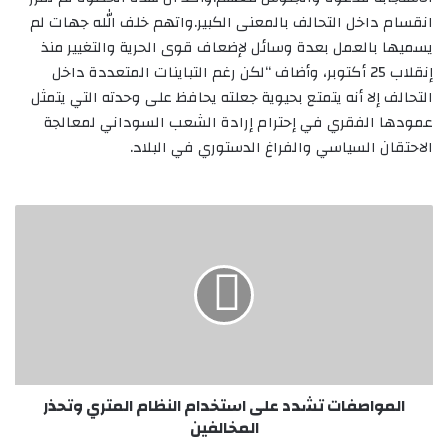
انقسام داخل التحالف بالمعنى الكبير.واتهم خلف الله جهات لم
يسميها بالعمل بعدة وسائل لإضعاف قوى الحرية والتغيير منذ
إنقلاب 25 أكتوبر، وأضاف “لكن رغم التباينات المتعددة داخل
التحالف إلا أنه يتمتع بحيوية جعلته يحافظ على وحدته التي يتمثل
عمودها الفقري في إحترام إرادة الشعب السوداني لمعالجة
الاحتقان السياسي والفراغ الدستوري في البلاد.
المواصفات
تشدد
على
استخدام
النظام
المتري
وتحذر
المخالفين
المواصفات تشدد على استخدام النظام المتري وتحذر
المخالفين