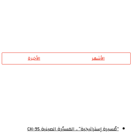
اوكرانيا
الأشهر
الأخيرة
“مُسيرة إستراتيجية” .. المسيّرة الصينية CH-95