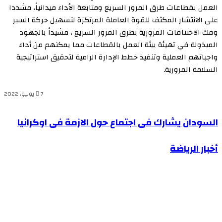
العمل بقطاعات طرق المرور السريع ومتابعة الأداء ميدانياً، مشددا
على الانتشار المكثف للقوة العاملة المرتكزة لتسهيل حركة السير
وفك الاختناقات المرورية بطرق المرور السريع ، مشيداً بالجهود
المبذولة في تهيئة بيئة العمل بالقطاعات مما يمكنهم من أداء
واجباتهم العملية وتنفيذ خطط الإدارة الرامية لتحقيق استراتيجية
السلامة المرورية.
7 يونيو، 2022
السودان
السودان يشارك فى اجتماع حول الازمة فى اوكرانيا
يشارك
أخبار
أخبار الرياضة
فى
الرياضة
اجتماع
حول
الازمة
فى