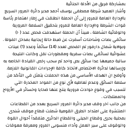
بمشاركة فريق من الأدلة الجنائية
وأشار العميد شرطة مصطفى يوسف أحمد مدير دائرة المرور السريع
بالإدارة العامة للمرور إلى أن الحملة انطلقت في إطار اهتمام رئاسة
قوات الشرطة والإدارة العامة للمرور بتحقيق السلامة المرورية
والوقائية الشاملة ، مبيناً أن الحملة استهدفت فحص عدد ( ١٠)
سائقي بصات وشاحنات أسفرت عن ضبط حالة إيجابية بمدخل الفولة .
وبولاية شمال دارفور تم الفحص لعدد (14) سائقاً وعدد (٦) عينات
عشوائية لسائقي بصات سفرية ومقطورات نقل وكانت النتيجة
سالبة جميعها عدا سائق بص واحد تم سحب رخص القيادة الخاصه به
وإرسالها لدائرة الاختصاص لاتخاذ كافة الإجراءات القانونية اللازمة.
وأوضح ان الهدف الأساسي من هذه الحملات يتمثل في التأكد من
سلامة السائق وعدم تعاطيه لأي نوع من المواد المخدرة التي
تتسبب في وقوع حوادث مرورية ينتج عنها ضحايا وخسائر في الأرواح
والممتلكات .
من جانب آخر وقف مدير دائرة المرور السريع بعدد من القطاعات
المنتشرة على امتداد الطرق القومية شملت قطاع موقف شندى
بمحلية بحرى وقطاع الجيلي والقطاع الدائري متفقداً أحوال القوة
والوقوف على سير العمل وأداء منسوبي المرور ومعرفة معوقات