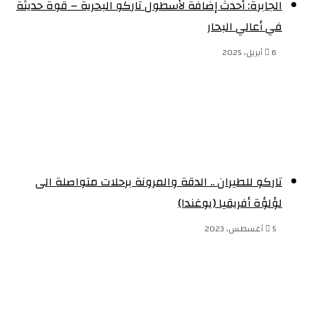
الجابرة: أحدث إضافة لأسطول تاركو البحرية – قوة حديثة
في أعالي البحار
6 أبريل، 2025
تاركو للطيران .. الدقة والمرونة برحلات متواصلة الى
لؤلؤة أفريقيا (يوغندا)
5 أغسطس، 2023