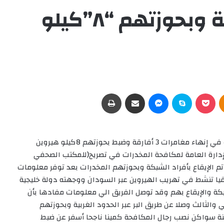
ضبط 3متهمين أفارقة وبحوزتهم “٨”كيلو
Odnoklassniki
‫Pocket
سكايب
ماسنجر
مشاركة عبر البريد
طباعة
ة وضبط بحوزتهم 8كيلو هيروين
إدارة العامة لمكافحة المخدرات في تصريح(للمكتب الصحفي
م الإيقاع بأفراد الشبكة وبحوزتهم المخدرات بعد توفر معلومات
يا تنشط في تهريب الهيروين عبر السودان ووجهته دولة خليجية
بكة والإيقاع بهم وقد توصل الفريق الي معلومات مفادها بأن
ني والثالث وصلا عن طريق البر عبر الحدود الغربية وبحوزتهم
دينة سواكن نصب رجال المكافحة كمينا ناجحا أسفر عن ضبط