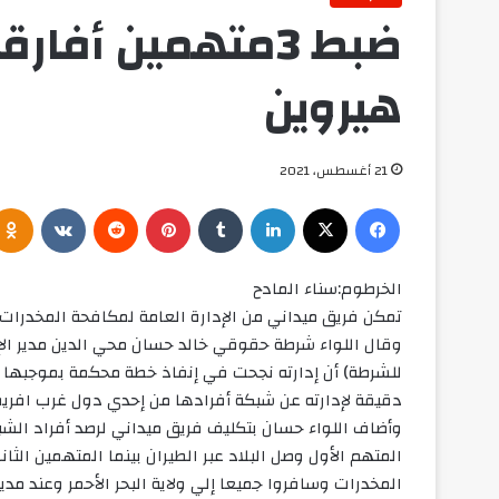
هيروين
21 أغسطس، 2021
فيسبوك
‫X
لينكدإن
‏Tumblr
بينتيريست
‏Reddit
‏VKontakte
الخرطوم:سناء المادح
تمكن فريق ميداني من الإدارة العامة لمكافحة المخدرات في إنهاء مغامرات 3 أفارق
وقال اللواء شرطة حقوقي خالد حسان محي الدين مدير ال
للشرطة) أن إدارته نجحت في إنفاذ خطة محكمة بموجبها ت
دقيقة لإدارته عن شبكة أفرادها من إحدي دول غرب افريق
وأضاف اللواء حسان بتكليف فريق ميداني لرصد أفراد الش
المتهم الأول وصل البلاد عبر الطيران بينما المتهمين الثا
المخدرات وسافروا جميعا إلي ولاية البحر الأحمر وعند م