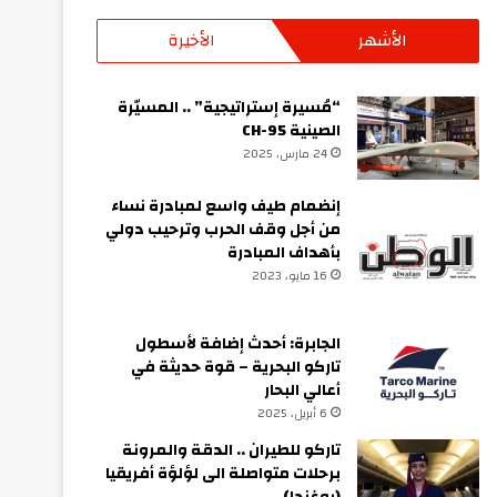
الأشهر
الأخيرة
“مُسيرة إستراتيجية” .. المسيّرة
الصينية CH-95
24 مارس، 2025
إنضمام طيف واسع لمبادرة نساء
من أجل وقف الحرب وترحيب دولي
بأهداف المبادرة
16 مايو، 2023
الجابرة: أحدث إضافة لأسطول
تاركو البحرية – قوة حديثة في
أعالي البحار
6 أبريل، 2025
تاركو للطيران .. الدقة والمرونة
برحلات متواصلة الى لؤلؤة أفريقيا
(يوغندا)