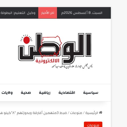
السبت, 8 أغسطس 2026م
وكيل التعليم: البطولة 
آخر الأخبار
سياسية
اقتصادية
رياضية
صحية
ولايات
الرئيسية
/
منوعات
/
ضبط 3متهمين أفارقة وبحوزتهم “٨”كيلو هيروين
منوعات