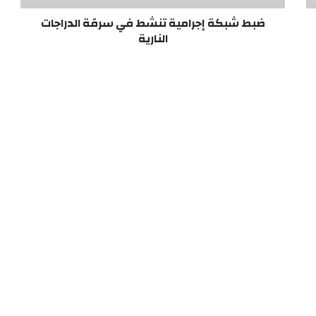
ج
ضبط شبكة إجرامية تنشط في سرقة الدراجات
ر
ا
النارية
م
ي
ة
ت
ن
ش
ط
ف
ي
س
ر
ق
ة
ا
ل
د
ر
ا