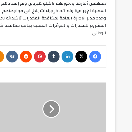
3متهمين أفارقة وبحوزتهم 8كيلو هبر
العملية الإجرامية وتم اتخاذ إجراءات بلاغ في مواجهتهم
وجدد مدير الإدارة العامة لمكافحة المخدرات تاكيداته بجا
المشروع للمخدرات والموأثرات العقلية بجانب مكافحة كاف
الوطني.
فيسبوك
‫X
لينكدإن
‏Tumblr
بينتيريست
‏Reddit
‏VKontakte
ح
ز
ب
ا
ل
ش
ع
ب