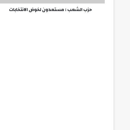
:
حزب الشعب : مستعدون لخوض الانتخابات
م
س
ت
ع
د
و
ن
ل
خ
و
ض
ا
ل
ا
ن
ت
خ
ا
ب
ا