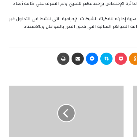
وين وتم إقتيادهم لدائرة الإختصاص وإخضاعهم للتحري وتم التعرف علي كافة أبعاد
هزية إدارته لتفكيك الشبكات الإجرامية التي تنشط في التداول غير
ة الظواهر السالبة التي تلحق الضرر بالمواطن وبالاقتصاد
Odnoklassniki
‫Pocket
سكايب
ماسنجر
مشاركة عبر البريد
طباعة
ض
ب
ط
ش
ب
ك
ة
إ