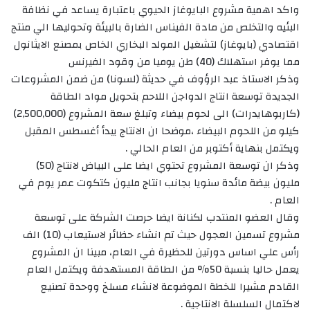
واكد اهمية مشروع البايوغاز الحيوي باعتبارة يساعد في نظافة
البئيه والتخلص من مادة الفيناس الضارة بالبيئة وتحوليها الي منتج
اقتصادي (بايوغاز) لتشغيل المولد البخاري الخاص بمصنع الايثانول
مما يوفر استهلاك (40) طن يوميا من وقود الفيرنس
وذكر الاستاذ عبد الرؤوف في حديثة (لسونا) من ضمن المشروعات
الجديدة توسعة انتاج الدواجن اللاحم بتحويل مواد الطاقة
(كاربوهايدرات) الى لحوم بيضاء وتبلغ سعة المشروع (2,500,000)
كيلو من اللحوم البيضاء ،موضحا ان الانتاج يبدأ أغسطس المقبل
ويكتمل بنهاية أكتوبر من العام الحالي .
وذكر ان توسعة المشروع تحتوي ايضا على البياض لانتاج (50)
مليون بيضة مائدة سنويا بجانب انتاج مليون كتكوت عمر يوم في
العام .
وقال العضو المنتدب لكنانة ايضا حرصت الشركة على توسعة
مشروع تسمين العجول حيث تم انشاء حظائر لاستيعاب (10) الف
رأس علي اساس دورتين للحظيرة في العام، مبينا ان المشروع
يعمل حاليا بنسبة 50% من الطاقة المستهدفة ويكتمل العام
القادم مشيرا للخطة الموضوعة لانشاء مسلخ ووحدة تصنيع
لاكتمال السلسلة الانتاجية .