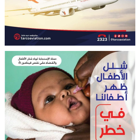
د
ل
ا
ل
ا
ت
و
م
ؤ
ش
ر
ا
ت
م
ه
م
ة