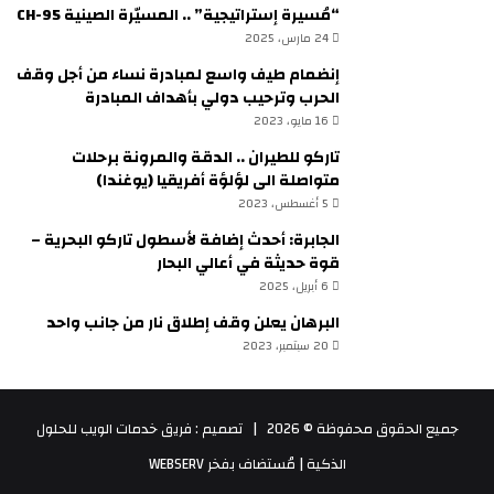
“مُسيرة إستراتيجية” .. المسيّرة الصينية CH-95
24 مارس، 2025
إنضمام طيف واسع لمبادرة نساء من أجل وقف
الحرب وترحيب دولي بأهداف المبادرة
16 مايو، 2023
تاركو للطيران .. الدقة والمرونة برحلات
متواصلة الى لؤلؤة أفريقيا (يوغندا)
5 أغسطس، 2023
الجابرة: أحدث إضافة لأسطول تاركو البحرية –
قوة حديثة في أعالي البحار
6 أبريل، 2025
البرهان يعلن وقف إطلاق نار من جانب واحد
20 سبتمبر، 2023
جميع الحقوق محفوظة © 2026 |
تصميم : فريق خدمات الويب للحلول
الذكية
| مُستضاف بفخر
WEBSERV