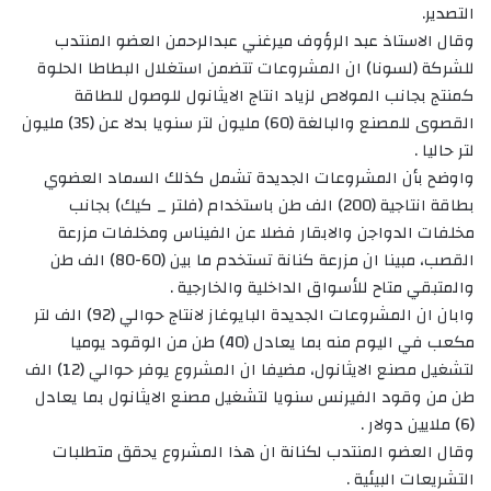
التصدير.
وقال الاستاذ عبد الرؤوف ميرغني عبدالرحمن العضو المنتدب
للشركة (لسونا) ان المشروعات تتضمن استغلال البطاطا الحلوة
كمنتج بجانب المولاص لزياد انتاج الايثانول للوصول للطاقة
القصوى للمصنع والبالغة (60) مليون لتر سنويا بدلا عن (35) مليون
لتر حاليا .
واوضح بأن المشروعات الجديدة تشمل كذلك السماد العضوي
بطاقة انتاجية (200) الف طن باستخدام (فلتر _ كيك) بجانب
مخلفات الدواجن والابقار فضلا عن الفيناس ومخلفات مزرعة
القصب، مبينا ان مزرعة كنانة تستخدم ما بين (60-80) الف طن
والمتبقي متاح للأسواق الداخلية والخارجية .
وابان ان المشروعات الجديدة البايوغاز لانتاج حوالي (92) الف لتر
مكعب في اليوم منه بما يعادل (40) طن من الوقود يوميا
لتشغيل مصنع الايثانول، مضيفا ان المشروع يوفر حوالي (12) الف
طن من وقود الفيرنس سنويا لتشغيل مصنع الايثانول بما يعادل
(6) ملايين دولار .
وقال العضو المنتدب لكنانة ان هذا المشروع يحقق متطلبات
التشريعات البيئية .