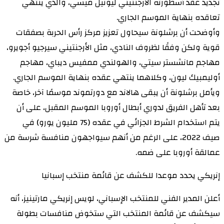
تجديد عقد أسطورته الأرجنتيني ليونيل ميسي، والذي ينتهي
تعاقده بنهاية الموسم الجاري.
وأوضحت أن برشلونة سيحاول تعزيز مركز رأس الحربة بصفقات
قوية ولكن وفقًا لظروف النادي، مثل الأرجنتيني سيرجيو أجويرو،
مهاجم مانشستر سيتي، والهولندي ممفيس ديباي، مهاجم
أوليمبيك ليون، وكلاهما ينتهي عقده بنهاية الموسم الجاري.
ويأمل برشلونة أن يبقى هالاند مع دورتموند موسمًا آخر، خاصة
بعد تأهل الفريق لدوري أبطال أوروبا الموسم المقبل، على أن
يتم استخدام الشرط الجزائي في عقده (75 مليون يورو) في
صيف 2022، على الرغم من أنهم سيواجهون منافسة شرسة من
عمالقة أوروبا على ضمه.
إنريكي يحدد موعدا للكشف عن قائمة منتخب إسبانيا
أعلن المدير الفني للمنتخب الإسباني، لويس إنريكي مارتينيز، أنه
سيكشف عن قائمة المنتخب التي ستخوض منافسات بطولة