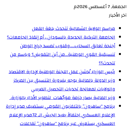
الجمعة, 7 أغسطس 2026م
آخر الأخبار
مراسم الولاية الشمالية تتحدث بلغة الفعل
الجامعة التركية الجديدة بالسودان ، أم إنقاذ الجامعات؟
أجنحة تعانق السحاب…..وقلوب تمسد جراح الوطن
تنسيقية القوي الوطنية…من أين التفويض؟ وباسم من
تتحدث؟؟
رئيس الوزراء يُدشن عمل اللجنة الوطنية لإدارة الاقتصاد
وزير الدولة بالمالية يوجه بضرورة التنسيق بين المركز
والولايات لمعالجة تحديات التحصيل الضريبي‏
وزير المالية يصدر حزمة موجّهات لتطوير الأداء بالوزارة. ‏
برنامج “ساهرون” بالتلفزيون القومي يستضيف مدير إدارة
الإعلام العسكري احتفالاً بعيد الجيش الـ 72‏مدير الإعلام
العسكري يستعرض عبر برنامج “ساهرون” تفاعلات