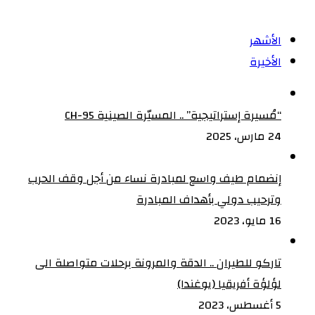
الأشهر
الأخيرة
“مُسيرة إستراتيجية” .. المسيّرة الصينية CH-95
24 مارس، 2025
إنضمام طيف واسع لمبادرة نساء من أجل وقف الحرب
وترحيب دولي بأهداف المبادرة
16 مايو، 2023
تاركو للطيران .. الدقة والمرونة برحلات متواصلة الى
لؤلؤة أفريقيا (يوغندا)
5 أغسطس، 2023