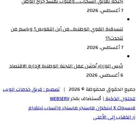
أجنحة تعانق السحاب…..وقلوب تمسد جراح الوطن
7 أغسطس، 2026
تنسيقية القوي الوطنية…من أين التفويض؟ وباسم من
تتحدث؟؟
7 أغسطس، 2026
رئيس الوزراء يُدشن عمل اللجنة الوطنية لإدارة الاقتصاد
6 أغسطس، 2026
جميع الحقوق محفوظة © 2026 |
تصميم : فريق خدمات الويب
للحلول الذكية
| مُستضاف بفخر
WEBSERV
فيسبوك
‫X
لينكدإن
ماسنجر
ماسنجر
واتساب
تيلقرام
زر الذهاب إلى الأعلى