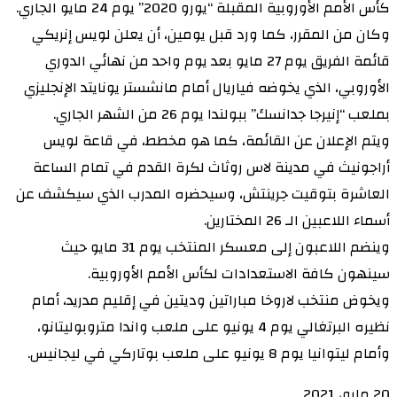
كأس الأمم الأوروبية المقبلة “يورو 2020” يوم 24 مايو الجاري.
وكان من المقرر، كما ورد قبل يومين، أن يعلن لويس إنريكي
قائمة الفريق يوم 27 مايو بعد يوم واحد من نهائي الدوري
الأوروبي، الذي يخوضه فياريال أمام مانشستر يونايتد الإنجليزي
بملعب “إنيرجا جدانسك” ببولندا يوم 26 من الشهر الجاري.
ويتم الإعلان عن القائمة، كما هو مخطط، في قاعة لويس
أراجونيث في مدينة لاس روثاث لكرة القدم في تمام الساعة
العاشرة بتوقيت جرينتش، وسيحضره المدرب الذي سيكشف عن
أسماء اللاعبين الـ 26 المختارين.
وينضم اللاعبون إلى معسكر المنتخب يوم 31 مايو حيث
سينهون كافة الاستعدادات لكأس الأمم الأوروبية.
ويخوض منتخب لاروخا مباراتين وديتين في إقليم مدريد، أمام
نظيره البرتغالي يوم 4 يونيو على ملعب واندا متروبوليتانو،
وأمام ليتوانيا يوم 8 يونيو على ملعب بوتاركي في ليجانيس.
20 مايو، 2021