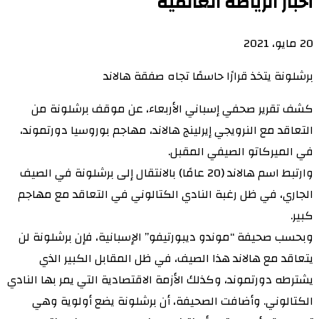
أخبار الرياضة العالمية
20 مايو، 2021
برشلونة يتخذ قرارًا حاسمًا تجاه صفقة هالاند
كشف تقرير صحفي إسباني الأربعاء، عن موقف برشلونة من
التعاقد مع النرويجي إيرلينج هالاند، مهاجم بوروسيا دورتموند،
في الميركاتو الصيفي المقبل.
وارتبط اسم هالاند (20 عامًا) بالانتقال إلى برشلونة في الصيف
الجاري، في ظل رغبة النادي الكتالوني في التعاقد مع مهاجم
كبير.
وبحسب صحيفة “موندو ديبورتيفو” الإسبانية، فإن برشلونة لن
يتعاقد مع هالاند هذا الصيف، في ظل المقابل الكبير الذي
يشترطه دورتموند، وكذلك الأزمة الاقتصادية التي يمر بها النادي
الكتالوني. وأضافت الصحيفة، أن برشلونة يضع أولوية وهي