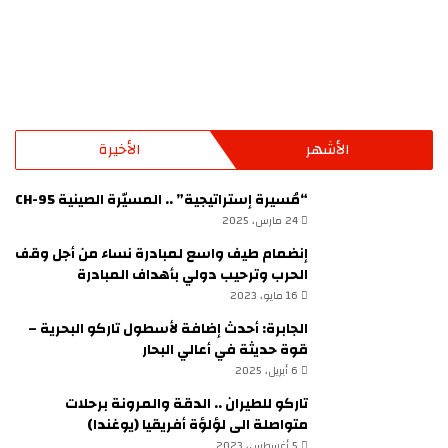
الأشهر
الأخيرة
“مُسيرة إستراتيجية” .. المسيّرة الصينية CH-95
24 مارس، 2025
إنضمام طيف واسع لمبادرة نساء من أجل وقف
الحرب وترحيب دولي بأهداف المبادرة
16 مايو، 2023
الجابرة: أحدث إضافة لأسطول تاركو البحرية –
قوة حديثة في أعالي البحار
6 أبريل، 2025
تاركو للطيران .. الدقة والمرونة برحلات
متواصلة الى لؤلؤة أفريقيا (يوغندا)
5 أغسطس، 2023