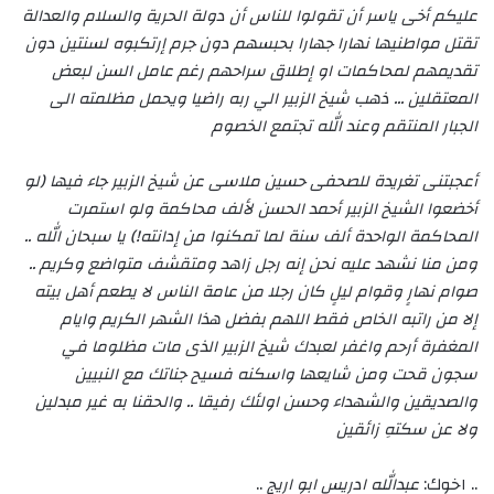
عليكم أخى ياسر أن تقولوا للناس أن دولة الحرية والسلام والعدالة
تقتل مواطنيها نهارا جهارا بحبسهم دون جرم إرتكبوه لسنتين دون
تقديمهم لمحاكمات او إطلاق سراحهم رغم عامل السن لبعض
المعتقلين … ذهب شيخ الزبير الي ربه راضيا ويحمل مظلمته الى
الجبار المنتقم وعند الله تجتمع الخصوم
أعجبتنى تغريدة للصحفى حسين ملاسى عن شيخ الزبير جاء فيها (لو
أخضعوا الشيخ الزبير أحمد الحسن لألف محاكمة ولو استمرت
المحاكمة الواحدة ألف سنة لما تمكنوا من إدانته!) يا سبحان الله ..
ومن منا نشهد عليه نحن إنه رجل زاهد ومتقشف متواضع وكريم ..
صوام نهارٍ وقوام ليلٍ كان رجلا من عامة الناس لا يطعم أهل بيته
إلا من راتبه الخاص فقط اللهم بفضل هذا الشهر الكريم وايام
المغفرة أرحم واغفر لعبدك شيخ الزبير الذى مات مظلوما في
سجون قحت ومن شايعها واسكنه فسيح جناتك مع النبيين
والصديقين والشهداء وحسن اولئك رفيقا .. والحقنا به غير مبدلين
ولا عن سكتهِ زائقين
.. اخوك:
عبدالله ادريس ابو اريج
..