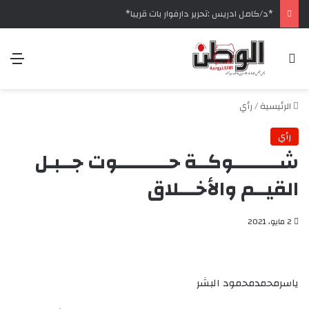
‏*د/كامل ادريس :تحرير دارفوار بات قريبا*
بحث عن
الق
الرئيسية
/
رأي
رأي
شــــــــوكــة حـــــــــوت جــبـل
القيــم والأخـــلاق
2 مايو، 2021
ياسرمحمدمحمود البشر