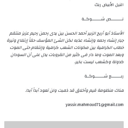
النيل الأبيض ربك
نــــــــــص شــــــــوكــة
الأستاذ أبو أريج الزبير أحمد الحسن بين يدى رحمن رحيم عزيز منتقم
جبار إنشاء رحمه وإنشاء عذبه لكن الشئ المؤسف حقاً إرتفاع وتيرة
خطاب الكراهية بين مكونات الشعب كراهية وإنتقام حتى الموت
وبعد الموت وما دار فى كثير من القروبات يدل على أن السودان
كدولة وكشعب ليست بخير
.
ربــــــــع شــــــــوكــة
هناك منظومة قيم وأخلاق قد ذهبت ولن تعود أبداً أبدا
.
yassir.mahmoud71@gmail.com
إبراهيم