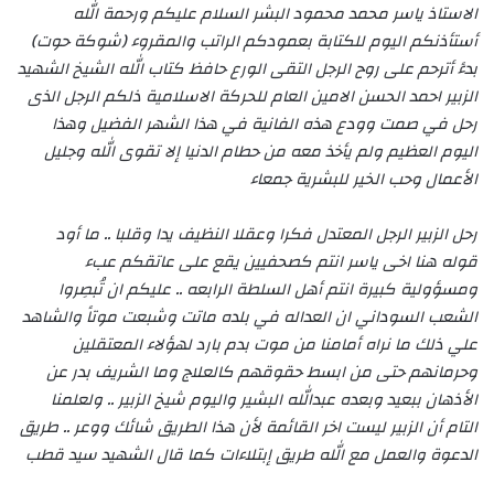
الاستاذ ياسر محمد محمود البشر السلام عليكم ورحمة الله
أستأذنكم اليوم للكتابة بعمودكم الراتب والمقروء (شوكة حوت)
بدءً أترحم على روح الرجل التقى الورع حافظ كتاب الله الشيخ الشهيد
الزبير احمد الحسن الامين العام للحركة الاسلامية ذلكم الرجل الذى
رحل في صمت وودع هذه الفانية في هذا الشهر الفضيل وهذا
اليوم العظيم ولم يأخذ معه من حطام الدنيا إلا تقوى الله وجليل
الأعمال وحب الخير للبشرية جمعاء
رحل الزبير الرجل المعتدل فكرا وعقلا النظيف يدا وقلبا .. ما أود
قوله هنا اخى ياسر انتم كصحفيين يقع على عاتقكم عبء
ومسؤولية كبيرة انتم أهل السلطة الرابعه .. عليكم ان تُبصِروا
الشعب السوداني ان العداله في بلده ماتت وشبعت موتاً والشاهد
علي ذلك ما نراه أمامنا من موت بدم بارد لهؤلاء المعتقلين
وحرمانهم حتى من ابسط حقوقهم كالعلاج وما الشريف بدر عن
الأذهان ببعيد وبعده عبدالله البشير واليوم شيخ الزبير .. ولعلمنا
التام أن الزبير ليست اخر القائمة لأن هذا الطريق شائك ووعر .. طريق
الدعوة والعمل مع الله طريق إبتلاءات كما قال الشهيد سيد قطب