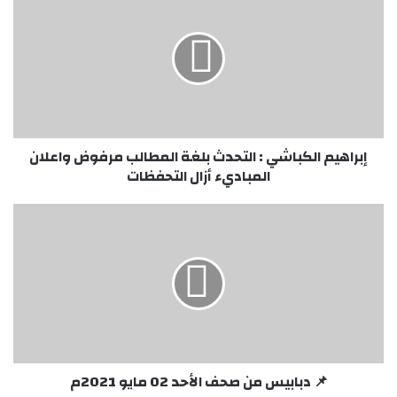
الكباشي
:
التحدث
بلغة
المطالب
مرفوض
واعلان
المباديء
أزال
إبراهيم الكباشي : التحدث بلغة المطالب مرفوض واعلان
التحفظات
المباديء أزال التحفظات
📌
دبابيس
من
صحف
الأحد
02
مايو
2021م
📌 دبابيس من صحف الأحد 02 مايو 2021م