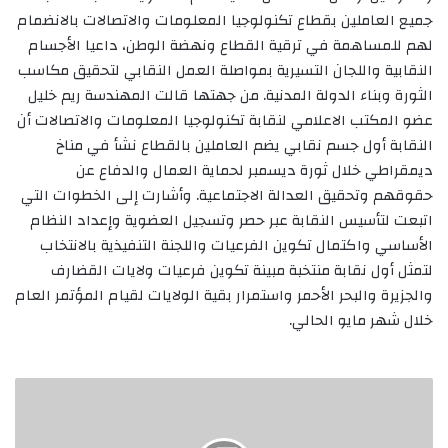
جميع العاملين بقطاع تكنولوجيا المعلومات والاتصالات بالانضمام
لهم للمساهمة في ترقية القطاع ونهضة الوطن، داعيا الأجسام
النقابية واللجان التسيرية بمواصلة العمل النقابي لتحقيق مكاسب
الثورة وبناء الدولة المدنية. من جهتها قالت المهندسة ريم خليل
عضو المكتب الاعلامي لنقابة تكنولوجيا المعلومات والاتصالات أن
النقابة أول جسم نقابي يضم العاملين بالقطاع نشأ في مناخ
ديمقراطي خلال ثورة ديسمبر لحماية العمال والدفاع عن
حقوقهم وتحقيق العدالة الاجتماعية. وأشارت إلى الخطوات التي
اتبعت لتأسيس النقابة عبر حصر وتسجيل العضوية وإعداد النظام
الأساسي واكتمال تكوين الفرعيات واللجنة التنفيذية بالانتخاب
لتمثل أول نقابة منتخبة مبينة تكوين فرعيات ولايات القضارف
والجزيرة والبحر الأحمر واستمرار بقية الولايات لقيام المؤتمر العام
خلال شهر مايو الحالي.
مفرح
ووراق
يشهدان