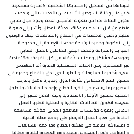
لحرمانها من التسجيل واكتسابها الشخصية الاعتبارية مستعرضا
خلال منبر وكالة السودان للأنباء امس التحديات التي واجهت
تكوين النقابة بدءا من صعوبة التأسيس لعدم وجود كيان نقابي
منظم من قبل للبناء عليه وذلك لحداثة المجال. وأشار إلى صعوبة
تنظيم وتقنين التخصصات في القطاع والتقاطعات بينها والوصول
إلى العضوية وحصرها وزيادة عددها بالإضافة إلى محدودية
الموارد والميزانية وضعف الوعي للعاملين بالعمل النقابي
ومواجهة مشاكل ومطالب الأعضاء في ظل الظروف الاقتصادية
غير المستقرة. وعن الخطط المستقبلية للنقابة أقر المهندس
سعيد بأهمية المعلومات والتطور الذي لحق بالقطاع ودوره في
تحقيق النمو الاقتصادي لكافة الدول وضرورة تأهيل وتدريب
العضوية بما يسهم في ترقية القطاع وإعداد الدراسات والحلول
العملية لتحسين الأوضاع الاقتصادية وبيئة العمل مشيرا إلى
سعيهم لتكوين التحالفات النقابية والمهنية لتطوير العمل
النقابي وتقوية مؤسسات المجتمع المدني، مؤكدا مساهمة
النقابة في تعزيز التحول الديمقراطي ودفع عجلة التنمية
والمشاركة الفاعلة في هيكلة القطاع ومراجعة التشريعات
والقوانين. وثمن المهندس سعيد دعم العضوية للنقابة مطالبا