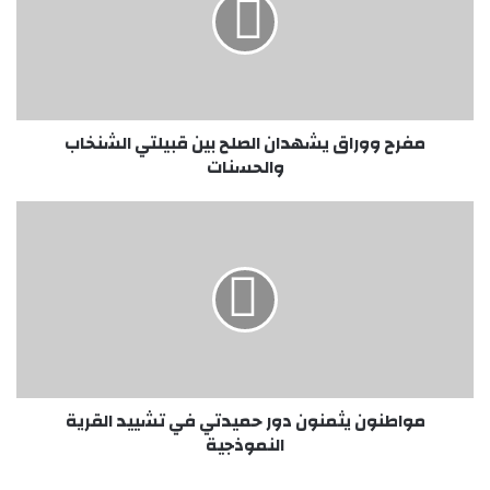
الصلح
بين
قبيلتي
الشنخاب
والحسنات
مفرح ووراق يشهدان الصلح بين قبيلتي الشنخاب
والحسنات
مواطنون
يثمنون
دور
حميدتي
في
تشييد
القرية
النموذجية
مواطنون يثمنون دور حميدتي في تشييد القرية
النموذجية