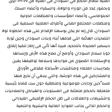
الفنية لنظام الحكم في السودان فى الفترة من ٢٧-٢٩ ابريل
وبحضور عدد من الوزراء والولاة، والسفراء وأعضاء السلك
الدبلوماسي، وأعضاء المؤسسات والمنظمات الدولية
ومنظمات المجتمع المدني وأطراف العملية السلمية فى
السودان، قال إنه لم يكن بوسعنا الإقدام على هذه الخطوة لولا
التضحيات الهائلة التي قدمها أبناء وبنات السودان وجيل ثورة
ديسمبر المجيدة بالتحديد، مبينا أنها تأتي فى إطار تنفيذ إتفاق
جوبا لسلام السودان. وأوضح أن صلاح هذه الأرض وإنسانها
والإستفادة القصوى من مواردها وسلامة توظيفها رهين
بمدارسات العلماء ومناقشات الأساتذة مقدمي الأوراق
والمشاركين في هذه الورشة، والتي ينبغي أن نخرج منها
مسلَّحين بإجابات موضوعية ومنطقية حول ست قضايا رئيسية
متعلقة بالحكم متمثلة فى المستويات والهياكل والصلاحيات
والتشريعات والعلاقات فى ظل الحكم الإقليمي الفيدرالي
والحكم الذاتي بجانب الموارد المالية والبشرية والتنمية