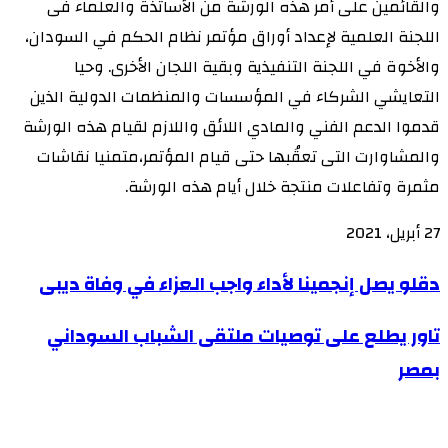
والقائمين على أمر هذه الورشة من الأساتذة والعلماء فى
اللجنة العلمية لإعداد أوراق مؤتمر نظام الحكم في السودان،
والأخوة في اللجنة التنفيذية وبقية اللجان الأخرى. وحيا
التعايشي الشركاء في المؤسسات والمنظمات الدولية الذين
قدموا الدعم الفني والمادي اللائق واللازم لقيام هذه الورشة
والمشاوارت التى تعقُبها حتى قيام المؤتمر،متمنيا نقاشات
مثمرة وتفاعلات منتجة خلال أيام هذه الورشة.
27 أبريل، 2021
دقلو
دقلو يصل إنجمينا لأداء واجب العزاء في وفاة ديبى
يصل
تاور
تاور يطلع على توصيات ملتقى الشباب السوداني
إنجمينا
يطلع
بمصر
لأداء
على
واجب
توصيات
العزاء