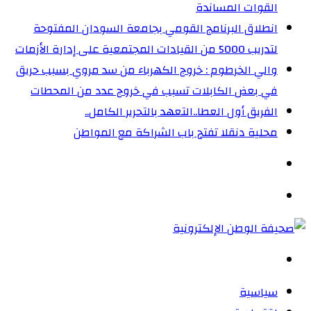
القوات المساندة
انطلاق البرنامج القومي بجامعة السودان المفتوحة
لتدريب 5000 من القيادات المجتمعية على إدارة الأزمات
والي الخرطوم : خروج الكهرباء من سد مروي بسبب حريق
في بعض الكابلات تسبب في خروج عدد من المحطات
الفريق أول العطا..التعهد بالتحرير الكامل..
محلية دنقلا تفتح باب الشراكة مع المواطن
الوضع
المظلم
القائمة
بحث
عن
سياسية