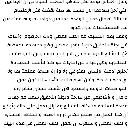
وقال العباس نؤكد لكل جماهير الشعب السوداني ان الجثامين
التي نحن بصددها الان ليست لها صلة بقضية فض الإعتصام
وهنالك أطفال حديثي الولادة وجثامين حوادث مرورية ومتوفين
في المستشفيات بدون هوية
وقمنا بهذا التصنيف مع الطب العدلي ولاية الخرطوم، وأضاف
في لجنة التحقيق حاولنا بقدر الإمكان وضع جد لهذه المعضلة
لأن المشارح الموجودة في الخرطوم ليست وفق المواصفات
المطلوبة وهي عبارة عن (ثلاجات فواكه) للأسف الشديد ولا
تحترم آدمية الإنسان المتوفي ولا وزارة الصحة مهتمة بها ولا
اي جهة تنفيذية، وأبان انهم طالبوا بتأهيلها لتكون وفق
المواصفات الدولية واستطرد الآن للأسف مشارح بشائر وأم
درمان والأكاديمي غير صالحة ولجنة التحقيق سعت مع جهات
عديدة لمعالجة مشكلة المشارح ولا تزال تعمل على ذلك وأوضح
أن هذا العمل من صميم مهام وزارة الصحة والسلطة التنفيذية
والطب العدلي واستغرب ان يعمل الطب العدلي في هذه البيئة