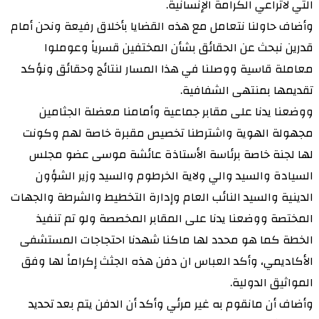
التي لاتراعي الكرامة الإنسانية.
وأضاف حاولنا نتعامل مع هذه القضايا بأخلاق رفيعة ونحن أمام
قدرين نبحث عن الحقائق بشأن المختفين قسرياً وعوملوا
معاملة قاسية ووصلنا في هذا المسار لنتائج وحقائق ونؤكد
تقديمها بمنتهى الشفافية.
ووضعنا يدنا على مقابر جماعية وأمامنا معضلة الجثامين
مجهولة الهوية واشترطنا تخصيص مقبرة خاصة لهم وكونت
لها لجنة خاصة برئاسة الأستاذة عائشة موسى عضو مجلس
السيادة والسيد والي ولاية الخرطوم والسيد وزير الشؤون
الدينية والسيد النائب العام وإدارة التخطيط والشرطة والجهات
المختصة ووضعنا يدنا على المقابر المخصصة ولو تم تنفيذ
الخطة كما هو محدد لها ماكنا شهدنا احتجاجات المستشفى
الأكاديمي، وأكد العباس ان دفن هذه الجثث إكراماً لها وفق
المواثيق الدولية.
وأضاف أن مانقوم به غير مرئي وأكد أن الدفن يتم بعد تحديد