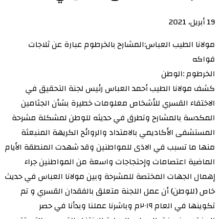
19 أبريل، 2021
مولانا الطيب العباس:المشارح بالخرطوم عبارة عن ثلاجات
فواكه
الخرطوم :الوطن
كشف مولانا الطيب أحمد العباس رئيس لجنة التحقيق في
الاختفاء القسري للأشخاص معلومات خطيرة بشأن الجثامين
المكدسة بالمشارح وتطرق في حديثه للوطن لمشكلة مشرحة
المستشفى الأكاديمي بالامتداد والروائح الكريهة المنبعثة
منها ما تسبب في الاذى للمواطنين وقد شهدت المنطقة الأيام
الماضية اعتصامات وإحتجاجات واسعة من المواطنين جراء
إهمال الجهات المختصة للمشرحة وبين مولانا العباس في حديث
خاص (للوطن) أن عمل اللجنة متعلق بالفقدان القسري و تم
تكوينها في العام ٢٠١٩م وباشرنا عملنا وبدأنا في حصر