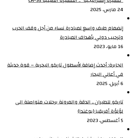
“مُسيرة إستراتيجية” .. المسيّرة الصينية CH-95
24 مارس، 2025
إنضمام طيف واسع لمبادرة نساء من أجل وقف الحرب
وترحيب دولي بأهداف المبادرة
16 مايو، 2023
الجابرة: أحدث إضافة لأسطول تاركو البحرية – قوة حديثة
في أعالي البحار
6 أبريل، 2025
تاركو للطيران .. الدقة والمرونة برحلات متواصلة الى
لؤلؤة أفريقيا (يوغندا)
5 أغسطس، 2023