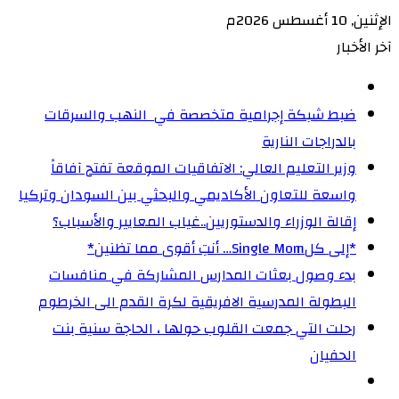
الإثنين, 10 أغسطس 2026م
آخر الأخبار
ضبط شبكة إجرامية متخصصة في النهب والسرقات
بالدراجات النارية‏
وزير التعليم العالي: الاتفاقيات الموقعة تفتح آفاقاً
واسعة للتعاون الأكاديمي والبحثي بين السودان وتركيا
إقالة الوزراء والدستوريين..غياب المعايير والأسباب؟
‏*إلى كلSingle Mom… أنتِ أقوى مما تظنين*
بدء وصول بعثات المدارس المشاركة في منافسات
البطولة المدرسية الافريقية لكرة القدم الى الخرطوم
رحلت التي جمعت القلوب حولها ، الحاجة سنية بنت
الحفيان