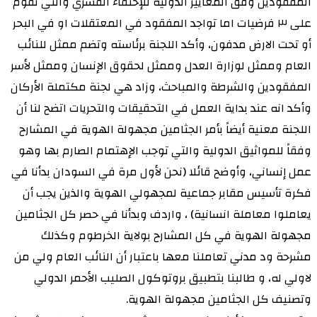
المفقودين وفق المعايير الدولية للإختفاء القسري والتي تقوم
على ٣ فرضيات اما تواجد المفقود في المعتقلات او في البحر
أو تحت الارض مدفون، وأكد اللجنة برئاسته وتضم ممثل للنائب
العام وممثل لوزارة العدل وممثل لحقوق الإنسان وممثل لأسر
المفقودين والشرطة والمباحث، وزاد هي لجنة مكتملة الأركان
وأكد انه عند بداية العمل في التحقيقات والتحريات اتضح لنا أن
اللجنة معنية أيضاً بأمر الجثامين مجهولة الهوية في المشارح
وفقاً للمواثيق الدولية والتي توجب الإهتمام الصارم بها وهو
عمل إنساني، وأوضح قائلا (نحن لأول مرة في السودان بدأنا في
فكرة تأسيس مقابر جماعية لمجهولي الهوية والذين يجب أن
يعاملوا معاملة انسانية) ، واردف وبدأنا في حصر كل الجثامين
مجهولة الهوية في كل المشارح بولاية الخرطوم وكذلك
مشرحة ود مدني تعاملنا معها باعتبار أن النائب العام ولي من
لاولي له، و طالبنا بتطبيق بروتوكول الصليب الأحمر الدولي
وتصنيف كل الجثامين مجهولة الهوية.