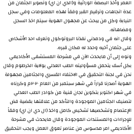
العمر وأخذ البصمة الوراثية و(الدي ان اي) وتصوير الجثمان من
عدة اتجاهات وترقيم القبر وفقاً لهذه المعلومات وفي سجل
النيابة وكل من يبحث عن مجهول الهوية سيتم اخذ السجل
ومضاهاته.
وقال انه في ودمدني نفذنا البروتوكول وتعرف احد الأشخاص
على جثمان أخيه وحدد له مكان قبره.
ونوه إلى أن مايحدث الآن في مشرحة المستشفى الأكاديمي
بكل أسف يتحمل مسؤوليته الطب العدلي بولاية الخرطوم وقال
نحن في لجنة التحقيق في الاختفاء القسري والجثامين مجهولة
الهوية أصدرنا قراراً في شهر سبتمبر من العام ٢٠٢٠م وكررناه
في شهر اكتوبر بتكوين لجان فنية من كوادر الطب العدلي
لتصنيف الجثامين الموجودة والتأكد من علاقتها بقضية فض
الإعتصام وتشخصيها تشخيص كامل واخذ (ال دي ان اي) وفقاً
للإجراءات والمستندات الموجودة وقال مايحدث في مشرحة
الأكاديمي امر مدسوس من عناصر تعوق العمل ويجب التحقيق