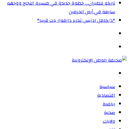
تاركو للطيران…. خطوة جديدة في مسيرة النجاح ووجهه
سابعة في أرض الحرمين
‏*د/كامل ادريس :تحرير دارفوار بات قريبا*
الوضع
المظلم
القائمة
بحث
عن
سياسية
اقتصادية
رياضية
صحية
ولايات