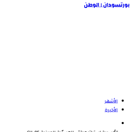
تنجو
بورتسودان : الوطن
من
كارثة
بعد
انقلاب
شاحنة
غاز
بورتسودان
:
الوطن
الأشهر
الأخيرة