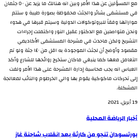
مع المسؤلين عن هذا الأمر وبين انه هنالك ما يزيد عن ٥٠٠ جثمان
في مستشفى بشائر والجثث محفوظة بصورة طيبة و ستتم
مواراتها وفقاً للبروتوكولات الدولية وسيتم قبرها في هدوء
ونحن متواصلين مع الدكتور عقيل النور واكتملت إجراءات
التشريح ولكن ماحدث في مشرحة المستشفى الأكاديمي
مقصود وأوضح أن لجثث الموجودة به اقل من ١٤٠ جثة ولو تم
التعامل معها كما ينبغي ماكان ستخرج روائحها للشارع وأكد
العباس انه يجب محاسبة إدارة المشرحة على هذا الأمر ولفت
إلى تحركات ماكوكية يقوم بها والي الخرطوم والنائب لمعالجة
المشكلة.
19 أبريل، 2021
أخبار
أخبار الرياضة المحلية
الرياضة
بورتسودان
بورتسودان تنجو من كارثة بعد انقلاب شاحنة غاز
المحلية