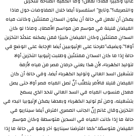
عاليًا وكبيرًا فماذا نفعل؟ وما الكمية المتاحة للتخزين
والتصريف؟”.وتابع” استفسرنا أيضا خلال المفاوضات حول ماذا
يمكن أن نفعل في حالة أن يكون السدان ممتلئين وكانت مياه
الفيضان قليلة في موسم من مواسم الأمطار.. وماذا لو كان
السدان ممتلئين وكان الفيضان كبيرًا فمن يمكنه عندئذ التخزين
أولا؟”.ويضيف”طرحنا على الإثيوبيين أيضا الإجابة على الوضع في
حالة إذا ما كان السدان ممتلئين وطلبت إثيوبيا التخزين أولا
لتوليد الكهرباء، لأن هذا يعني حرمان مصر من مياه لأزمة
لتشغيل السد العالي وتوليد الكهرباء أيضا، وفي حالة أن كان
الفيضان قليلا فالأمر يتطلّب أنّ تصل المياه مصر أولا حتى يصل
معدل منسوب المياه في السد العالي للحد الذي يسمح
بتشغيله، ومن ثم توليد الكهرباء وبعدها يمكن لإثيوبيا البدء في
التخزين.وقال غانم إنّ الجانب المصري افترض أيضا سيناريو في
حالة ما إذا كانت المياه في السدين متوسطة وكان موسم
الفيضان متوسطًا.“كما افترضنا سيناريو آخر وهو في حالة ما إذا