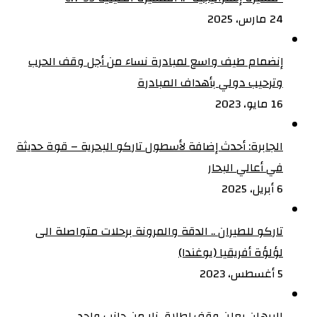
24 مارس، 2025
إنضمام طيف واسع لمبادرة نساء من أجل وقف الحرب
وترحيب دولي بأهداف المبادرة
16 مايو، 2023
الجابرة: أحدث إضافة لأسطول تاركو البحرية – قوة حديثة
في أعالي البحار
6 أبريل، 2025
تاركو للطيران .. الدقة والمرونة برحلات متواصلة الى
لؤلؤة أفريقيا (يوغندا)
5 أغسطس، 2023
البرهان يعلن وقف إطلاق نار من جانب واحد