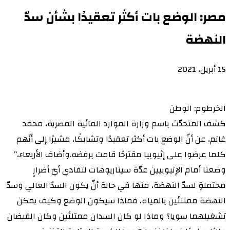
مصر: الوضع بات أكثر تعقيدًا بشأن سدّ
النهضة
15 أبريل، 2021
الخرطوم: الوطن
كشف المتحدّث باسم وزارة الموارد المائية المصرية، محمد
غانم، عن أنّ الوضع بات أكثر تعقيدًا وتشابكًا، مشيرًا إلى أنّهم
كلما عرضوا على إثيوبيا مقترحًا قامت برفضه.وأضاف الأربعاء،”
وضعنا أمام الإثيوبيين عدّة سيناريوهات لتفادي أيّ أضرارٍ
محتملةٍ لسدّ النهضة، منها في حالة أنّ يكون السدّ العالي وسدّ
النهضة ممتلئين بالمياه، فماذا سيكون الوضع وكيف يمكن
تشغيلهما سويا؟ وماذا لو كان السدان ممتلئين وكان الفيضان