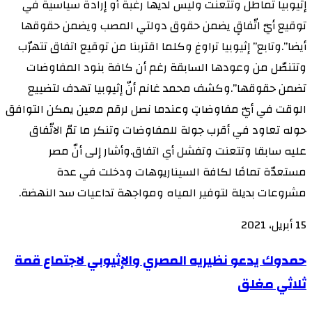
إثيوبيا تماطل وتتعنت وليس لديها رغبة أو إرادة سياسية في
توقيع أيّ اتّفاقٍ يضمن حقوق دولتي المصب ويضمن حقوقها
أيضا”.وتابع” إثيوبيا تراوغ وكلما اقتربنا من توقيع اتفاق تتهرّب
وتتنصّل من وعودها السابقة رغم أن كافة بنود المفاوضات
تضمن حقوقها”.وكشف محمد غانم أنّ إثيوبيا تهدف لتضييع
الوقت في أيّ مفاوضاتٍ وعندما نصل لرقم معين يمكن التوافق
حوله تعاود في أقرب جولة للمفاوضات وتنكر ما تمّ الاتّفاق
عليه سابقا وتتعنت وتفشل أي اتفاق.وأشار إلى أنّ مصر
مستعدّة تمامًا لكافة السيناريوهات ودخلت في عدة
مشروعات بديلة لتوفير المياه ومواجهة تداعيات سد النهضة.
15 أبريل، 2021
حمدوك
حمدوك يدعو نظيريه المصري والإثيوبي لاجتماع قمة
يدعو
ثلاثي مغلق
نظيريه