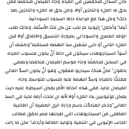
كان السدان منخفضين في المياه وجاء الفيضان منخفضًا فمن
يحق له الملء والتخزين أولا، ومن يحق له الملء والتخزين بعد
ذلك؟ وكل هذا مع مراعاة حالة السدود السودانية
أيضا”.وأكمل” إثيوبيا لم تجب عن كل تلك الأسئلة، ولذلك طلب
الوفد المصري والسوداني بضرورة التنسيق والاتفاق أولا قبل
الملء الثاني أو حتى تشغيل سد النهضة مستقبلا”وكشف أن
أسوأ السيناريوهات سيكون في حالة أنّ يكون منسوب المياه
في السدين منخفضًا وجاء موسم الفيضان منخفضا.ويمضي
بالقول” لكنّ هناك سيناريو معقول، وهو أنّ يكون السدّ العالي
ممتلئًا بالمياه وسدّ النهضة لديه منسوب متوسط، وجاء
الفيضان عاليا، ففي هذه الحالة الأمر يمكن السيطرة عليه حيث
يمكن للإثيوبيين بدء الملء أولا لأنه لن تحدث أزمة لدينا في السد
العالي”وذكر المتحدّث باسم وزارة الري المصرية أن الغالبية
العظمى من السيناريوهات التي طرحتها مصر تحقق مطالب
الجانب الإثيوبي في التنمية وتوليد الطاقة.وأردف” لكن ما زالت