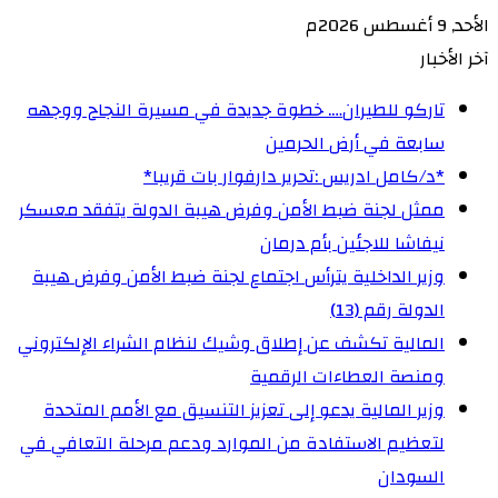
الأحد, 9 أغسطس 2026م
آخر الأخبار
تاركو للطيران…. خطوة جديدة في مسيرة النجاح ووجهه
سابعة في أرض الحرمين
‏*د/كامل ادريس :تحرير دارفوار بات قريبا*
ممثل لجنة ضبط الأمن وفرض هيبة الدولة يتفقد معسكر
نيفاشا للاجئين بأم درمان
وزير الداخلية يترأس اجتماع لجنة ضبط الأمن وفرض هيبة
الدولة رقم (13)
المالية تكشف عن إطلاق وشيك لنظام الشراء الإلكتروني
ومنصة العطاءات الرقمية
وزير المالية يدعو إلى تعزيز التنسيق مع الأمم المتحدة
لتعظيم الاستفادة من الموارد ودعم مرحلة التعافي في
السودان