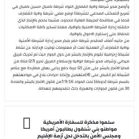
وأوضح مدير شرطة ولاية القضارق اللواء شرطة كمبال حسين كمبال في
تصريح (للمكتب الصحفي للشرطة) اوضح مضي شرطة ولاية القضارف
قدما في مكافحة الجريمة العابرة للحدود، مشيدا بحجم بالإنجاز الذي
حققته إدارة الشرطة الامنية بالولاية، معلنا تسخير كافة الامكانيات
للحفاظ علي إستقرار الاحوال بالولاية.
من جانبه أضاف المقدم شرطة خضر بابكر مدير إدارة الشرطة الأمنية
بولاية القضارف أن العملية تمت اثر معلومات توفرت لإدارته عن نشاط
لشبكة إجرامية تقوم بالإتجار بالبشر من دول الجوار حيث تم تحريك فريق
ميداني بإشراف مدير شرطة الولاية وإستطاع الفريق تحرير (27) فتاة من
ضحايا الاتجار بالبشر على متن (2) عربة دفع رباعي بعض مطاردة مع عناصر
الشبكة تم القبض على (4)متهمين وإتخاذ اجراءات بلاغ في مواجهتهم
بقسم شرطة (دوكة) تحت المواد 7/9/16من قانون الاتجار بالبشر والمادة
30 من قانون الجوازات والهجرة ذلك لتقديمهم للعدالة.
سلموا
سلموا مذكرة للسفارة الأمريكية
مذكرة
مواطنو بني شنقول يطالبون أمريكا
للسفارة
ومجلس الأمن بالتدخل لحل أزمة الإقليم
الأمريكية