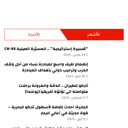
الأشهر
الأخيرة
“مُسيرة إستراتيجية” .. المسيّرة الصينية CH-95
24 مارس، 2025
إنضمام طيف واسع لمبادرة نساء من أجل وقف
الحرب وترحيب دولي بأهداف المبادرة
16 مايو، 2023
تاركو للطيران .. الدقة والمرونة برحلات
متواصلة الى لؤلؤة أفريقيا (يوغندا)
5 أغسطس، 2023
الجابرة: أحدث إضافة لأسطول تاركو البحرية –
قوة حديثة في أعالي البحار
6 أبريل، 2025