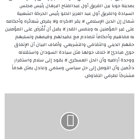
بمدينة جوبا بين الفريق أول عبدالفتاح البرهان رئيس مجلس
السيادة والفريق أول عبد العزيز الحلو رئيس الحركة الشعبية
شمال إن الدين الإسلامي لا يقر الاكراه ولا يفرض شعائره وأحكامه
على غير المؤمنين به وبنفس القدر لا يقبل أن تُفْرَضَ على المؤمنين
به مفاهيم وأحكاماً تتصادم مع عقيدتهم وقيمهم وتسلبهم
حقهم الديني والثقافي والتشريعي. وأضاف البيان أن الإتفاق
حوى مبادئ لا خلاف حولها مثل سيادة السودان واستقلاله
ووحدة أراضيه وأن الحل العسكري لا يقود إلى سلام واستقرار
دائمين وأن التوصل إلى حل سياسي وسلمي وعادل يمثل هدفاً
مشتركاً لطرفي التفاوض.
النقل:
الأوضاع
بمعبر
أشكيت
جيّدة
وسيئة
بأرقين