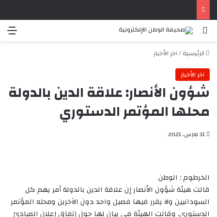
درع السودان قطاع حلفا الجديدة يسير قافلة الي محاور القتال لدعم القوات المسلحة و قوات درع السودان و القوات المساندة
بحث عن
الق
الرئيسية
/
آخر الأخبار
آخر الأخبار
شؤون الأنصار: علاقة الدين بالدولة
محلها المؤتمر الدستوري
31 مارس، 2021
الخرطوم : الوطن
قالت هيئة شؤون الأنصار إن علاقة الدين بالدولة أمر يهم كل
السودانيين ولا يقرر فيها فصيل واحد دون الآخرين ومحله المؤتمر
الدستوري. وقالت الهيئة في بيان لها حول إتفاق إعلان المبادئ