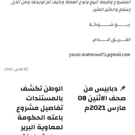
المشروع وقيمة البيع ونوع العملة وكيف تم توريدها ومن الذى
إستلم والكثير المثير
.
ربــــــــع شــــــــوكــة
الغــــريــق قــــــدام
.
yassir.mahmoud71@gmail.com
8 مارس، 2021
📌 دبابيس من
الوطن تكشف
📌
الوطن
دبابيس
تكشف
صحف الاثنين 08
بالمستندات
من
بالمستندات
مارس 2021م
تفاصيل مشروع
صحف
تفاصيل
الاثنين
مشروع
باعته الحكومة
08
باعته
مارس
الحكومة
لمعاوية البرير
2021م
لمعاوية