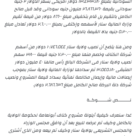
السودانية بمبلغ ١٣.٤٣٣.١٨٠ دولار أمريكى بسعر الدولار ٢ جنيه
سودانى بقيمة ٢٦.٨٦٦.٣٦٠ مليون جنيه سودانى وقد قبل صالح
الكامل بالتقيم بل قام بتخفيض مبلغ ٨٦٦٠٠ دولار من قيمة تقيم
وزارة المالية سنار لأسهمه وإكتفى بمبلغ ٢.٦.٠٠.٠٠٠ دولار تعادل مبلغ
٥.٢٠٠.٠٠٠ جنيه بدلا القيمة بالدولار
ومن هنا يتضح أن نصيب ولاية سنار ١٠.٧٤٦.٥٤٤ دولار من أسهم
شركة الكناف وخصم منها مبلع ٧.٢٠٠.٠٠٠ جنيه قيمة ٣٨٠٠٠ سهم
نصيب ولاية سنار فى الشركة البالغ رأس مالها ٤٠ مليون دولار
المتبقى ٣.٥٤٥.١٨٠ تم سدادها لوزارة المالية ولاية سنار بموجب
إيصالات مالية وإيصال مخالصة نهائية بسداد قيمة المشروع ونصيب
شركة دلة البركة صالح الكامل مبلغ ٢.٦٨٦.٦٣٦ دولار
.
نــــــــــص شــــــــوكــة
غدا سنعرف كيفية أيلولة مشروع كناف أبونعامة لحكومة الولاية
بالكامل وكيف تم عرضه للبيع بعد أن وافق مجلس الوزراء
والمجلس التشريعى بولاية سنار وكيف تم بيعه ومن الذى أشترى