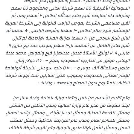
المشروع وعدد الأسهم ١٠٠ سهم والمؤسيين هم الشركة
السودانية الأفريقية ٤٥ سهم شركة الدالى والمزموم ٤٥ سهم
وشركة دلة القابضة شيخ صالح عبدالله الكامل ١٠ أسهم ومن ثم
تغيير مساهمى الشركة بموجب تنازلات قانونية إلى الشركة العربية
للإستثمار شيخ صالح الكامل ٢٠ سهما وشركة الراجحى ٨٠ سهما ثم
تنازل شيخ الراجحى عن ٨٠ سهما لوزارة المالية الإتحادية ثم تنازل
شيخ صالح الكامل عن أسهمه ال٢٠ سهم بموجب عقد بيع بتاريخ ١١
مارس ٢٠٠٩ توثيق الأستاذ فيصل عبدالعزيز فرح وتفويض محمد عبدة
اليمانى موثق من الخارجية السعودية بمبلغ ٢.٦٠٠.٠٠٠ دولار إثنان
مليون وستمائة ألف دولار و ٥.٢٠٠.٠٠٠ جنيه سودانى لشركة أبونعامة
للإنتاج الغذائى المحدودة وبموجب هذين التنازلين تمت أيلولة شركة
الكناف للمشروع بدون المصنع والمعدات والآليات
.
وتم تقييم الأسهم من خلال إعتماد وزارة المالية ولاية سنار من
لجنة مكونة من مدير عام وزارة المالية ومدير التخلص من الفائض
وممثل للخدمة المدنية وممثل لجهاز الأراضى وممثل لإتحاد العمال
وممثل للمراجع العام ومدير عام المراجعة الداخلية وممثل لمكتب
العمل وممثل للأمن الإقتصادى بالولاية وتم تقييم شركة الكناف