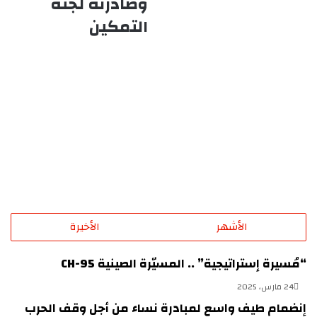
وصادرته لجنة
البرير
وصادرته
التمكين
لجنة
التمكين
الأشهر
الأخيرة
“مُسيرة إستراتيجية” .. المسيّرة الصينية CH-95
24 مارس، 2025
إنضمام طيف واسع لمبادرة نساء من أجل وقف الحرب