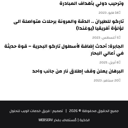
وترحيب دولي بأهداف المبادرة
16 مايو، 2023
تاركو للطيران .. الدقة والمرونة برحلات متواصلة الى
لؤلؤة أفريقيا (يوغندا)
5 أغسطس، 2023
الجابرة: أحدث إضافة لأسطول تاركو البحرية – قوة حديثة
في أعالي البحار
6 أبريل، 2025
البرهان يعلن وقف إطلاق نار من جانب واحد
20 سبتمبر، 2023
جميع الحقوق محفوظة © 2026 |
تصميم : فريق خدمات الويب للحلول
الذكية
| مُستضاف بفخر
WEBSERV