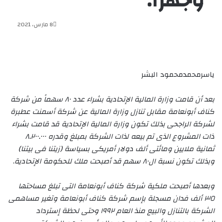
وجهراً.
8 مارس، 2021
ياسرمحمدمحمود البشر
بعد أن قامت وزارة المالية الإتحادية بشراء عدد ٨٠ سهماً من شركة
كناف أبونعامة مقابل تنازل وزارة المالية عن شركة أسمنت عطبرة
لشركة الراجحى بذلك تكون وزارة المالية الإتحادية قد قامت بشراء
ذات المشروع الذى تم بيعه لذات الشركة بمبلغ وقدره ٨.٢٠٠.٠٠٠
ثمانية ملايين ومائتى ألف دولار أمريكى بسياسة (زيتنا فى بيتنا)
وبذلك تكون نسبة ال٨٠ سهم قد أصبحت ملك للحكومة الإتحادية
.
وبعدها أصبحت ملكية شركة كناف أبونعامة التى تبلغ مساحتها
٣٥ ألف فدان مسجلة بإسم شركة كناف أبونعامة وتغير مساهمى
الشركة بالتنازل والبيع منذ العام ١٩٩٢ وحتى لحظة إسترداد