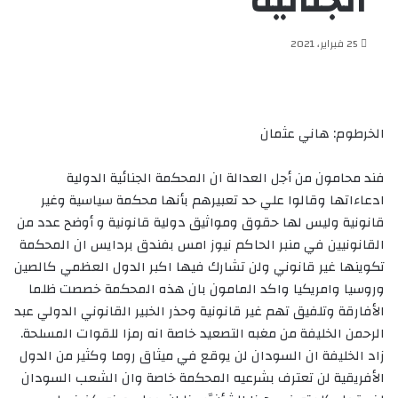
الجنائية
25 فبراير، 2021
الخرطوم: هاني عثمان
فند محامون من أجل العدالة ان المحكمة الجنائية الدولية
ادعاءاتها وقالوا علي حد تعبيرهم بأنها محكمة سياسية وغير
قانونية وليس لها حقوق ومواثيق دولية قانونية و أوضح عدد من
القانونيين في منبر الحاكم نيوز امس بفندق بردايس ان المحكمة
تكوينها غير قانوني ولن تشارك فيها اكبر الدول العظمي كالصين
وروسيا وامريكيا واكد المامون بان هذه المحكمة خصصت ظلما
الأفارقة وتلفيق تهم غير قانونية وحذر الخبير القانوني الدولي عبد
الرحمن الخليفة من مغبه التصعيد خاصة انه رمزا للقوات المسلحة.
زاد الخليفة ان السودان لن يوقع في ميثاق روما وكثير من الدول
الأفريقية لن تعترف بشرعيه المحكمة خاصة وان الشعب السودان