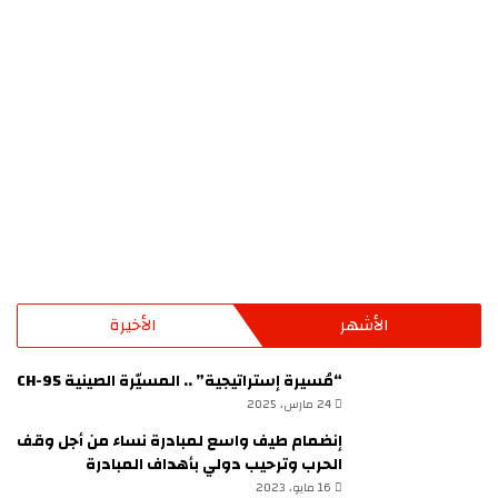
بتمديد
على
مدة
أراضيه
التسجيل
الأشهر
الأخيرة
“مُسيرة إستراتيجية” .. المسيّرة الصينية CH-95
24 مارس، 2025
إنضمام طيف واسع لمبادرة نساء من أجل وقف
الحرب وترحيب دولي بأهداف المبادرة
16 مايو، 2023