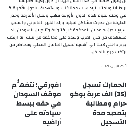
لن يقول كلمته في هذا الشأن ََمبينا ان دول بعينه كفرنسا
بريطانيا والمانيا تريد سلب ممتلكات واستهداف الدول الأفريقية
في وقت تقوم هذة الدول الأوربية تنهب وتقتل الأفارقة وحذر
الخليفة من حدوث مشاكل قبيلية وزاد الخبير القانوني والسفير
سراج الدين حامد ان المحكمة غير قانونية وتابع ان السودان بلد
مستهدف من قبل الغرب وشدد على محاكمة من يثبت انه ارتكب
جرم داخلي لافتا الي أهمية تفعيل القانون المحلي ومحاكم من
ارتكب جرم بالداخل.
25 فبراير، 2021
الجمارك تسجل
افورقي: نتفهُّم
الجمارك
افورقي:
تسجل
نتفهُّم
(35) الف عربة بوكو
موقف السودان
(35)
موقف
حرام ومطالبة
في حقه ببسط
الف
السودان
عربة
في
بتمديد مدة
سيادته على
بوكو
حقه
حرام
التسجيل
ببسط
أراضيه
ومطالبة
سيادته