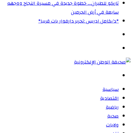
تاركو للطيران…. خطوة جديدة في مسيرة النجاح ووجهه
سابعة في أرض الحرمين
‏*د/كامل ادريس :تحرير دارفوار بات قريبا*
الوضع
المظلم
القائمة
بحث
عن
سياسية
اقتصادية
رياضية
صحية
ولايات