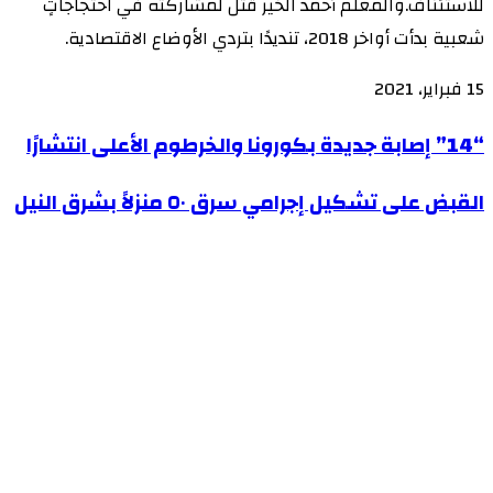
للاستئناف.والمعلّم أحمد الخير قُتل لمشاركته في احتجاجاتٍ
شعبية بدأت أواخر 2018، تنديدًا بتردي الأوضاع الاقتصادية.
15 فبراير، 2021
“14”
“14” إصابة جديدة بكورونا والخرطوم الأعلى انتشارًا
إصابة
القبض
القبض على تشكيل إجرامي سرق ٥٠ منزلاً بشرق النيل
جديدة
على
بكورونا
تشكيل
والخرطوم
إجرامي
الأعلى
سرق
انتشارًا
٥٠
منزلاً
بشرق
النيل