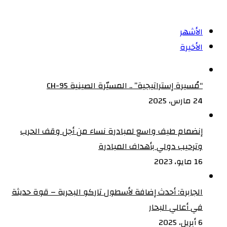
الأشهر
الأخيرة
“مُسيرة إستراتيجية” .. المسيّرة الصينية CH-95
24 مارس، 2025
إنضمام طيف واسع لمبادرة نساء من أجل وقف الحرب
وترحيب دولي بأهداف المبادرة
16 مايو، 2023
الجابرة: أحدث إضافة لأسطول تاركو البحرية – قوة حديثة
في أعالي البحار
6 أبريل، 2025