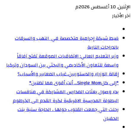
الإثنين, 10 أغسطس 2026م
آخر الأخبار
ضبط شبكة إجرامية متخصصة في النهب والسرقات
بالدراجات النارية‏
وزير التعليم العالي: الاتفاقيات الموقعة تفتح آفاقاً
واسعة للتعاون الأكاديمي والبحثي بين السودان وتركيا
إقالة الوزراء والدستوريين..غياب المعايير والأسباب؟
‏*إلى كلSingle Mom… أنتِ أقوى مما تظنين*
بدء وصول بعثات المدارس المشاركة في منافسات
البطولة المدرسية الافريقية لكرة القدم الى الخرطوم
رحلت التي جمعت القلوب حولها ، الحاجة سنية بنت
الحفيان