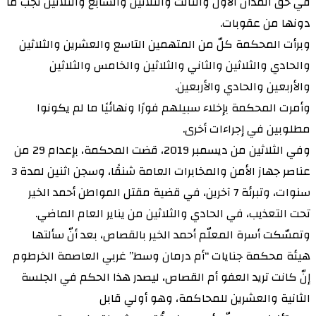
في حق المدان الأول والثالث والثلاثين والسابع والثلاثين تجب ما
دونها من عقوبات.
وبرأت المحكمة كلّ من المتهمين التاسع والعشرين والثلاثين
والحادي والثلاثين والثاني والثلاثين والخامس والثلاثين
والأربعين والحادي والأربعين.
وأمرت المحكمة بإخلاء سبيلهم فورًا ونهائيًا ما لم يكونوا
مطلوبين في إجراءات أخرى.
وفي الثلاثين من ديسمبر 2019، قضت المحكمة، بإعدام 29 من
عناصر جهاز الأمن والمخابرات العامة شنقًا، وسجن اثنين لمدة 3
سنوات، وتبرئة 7 آخرين، في قضية مقتل المواطن أحمد الخير
تحت التعذيب، في الحادي والثلاثين من يناير العام الماضي.
وتمسّكت أسرة المعلّم أحمد الخير بالقصاص، بعد أنّ سألتها
هيئة محكمة جنايات “أم درمان وسط” غربي العاصمة الخرطوم
إنّ كانت تريد العفو أم القصاص، ليصدر هذا الحكم في الجلسة
الثانية والعشرين للمحاكمة، وهو أولي قابل