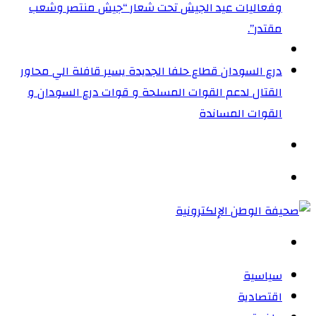
وفعاليات عيد الجيش تحت شعار “جيش منتصر وشعب
مقتدر”.
درع السودان قطاع حلفا الجديدة يسير قافلة الي محاور
القتال لدعم القوات المسلحة و قوات درع السودان و
القوات المساندة
الوضع
المظلم
القائمة
بحث
عن
سياسية
اقتصادية