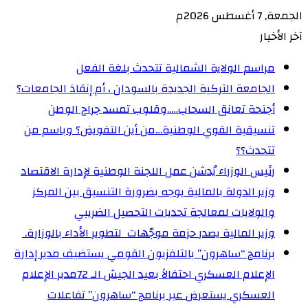
الجمعة, 7 أغسطس 2026م
آخر الأخبار
مراسم الولاية الشمالية تتحدث بلغة الفعل
الجامعة التركية الجديدة بالسودان ، أم إنقاذ الجامعات؟
أجنحة تعانق السحاب…..وقلوب تمسد جراح الوطن
تنسيقية القوي الوطنية…من أين التفويض؟ وباسم من
تتحدث؟؟
رئيس الوزراء يُدشن عمل اللجنة الوطنية لإدارة الاقتصاد
وزير الدولة بالمالية يوجه بضرورة التنسيق بين المركز
والولايات لمعالجة تحديات التحصيل الضريبي‏
وزير المالية يصدر حزمة موجّهات لتطوير الأداء بالوزارة. ‏
برنامج “ساهرون” بالتلفزيون القومي يستضيف مدير إدارة
الإعلام العسكري احتفالاً بعيد الجيش الـ 72‏مدير الإعلام
العسكري يستعرض عبر برنامج “ساهرون” تفاعلات