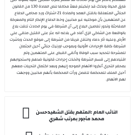
فارق الحياة ولذلك قد ارتكبتم فعلاً مخالفا لنص المادة 130 من القانون
الجنائي المتعلقة بالقتل العمد والمادة 21 اشتراك ورد محامي الدفاع
عن المتهمين بأن موكليه غير مذنبين وخط الدفاع الإنكار التام والمعركة
المفاجئة وتدور تفاصيل البلاغ إلى أن الشرطة في يوم الحادث تلقت بلاغ
بالواقعة من الشاكي الزي أفاد في بلاغه انه عثر على القتيل ملقي علي
الأرض وعليه آثار دماء وانتقل فريقا من الشرطة إلى موقع الحدث وباشرت
الشرطة كافة الإجراءات الأولية وبموجب اورنيك جنائي أحيل الجثمان
للمشرحة لتحديد سبب الوفاة وألقي القبض على المتهمين وتم
اقتيادهم إلى قسم الشرطة واتخذت إجراءات قانونية ضدهم واستجوابهم
بمحضر التحري أنكروا الاتهام الموجه إليهم وبعد اكتمال التحريات معهم
أحيل الملف للمحكمة للفصل ورأت المحكمة بأنهم مذنبين ووجهت
لهم الاتهام.
النائب
النائب العام :المتهم بقتل الشهيدحسن
العام
محمد مأجور بمرتب شهري
:المتهم
بقتل
لدى
الشهيدحسن