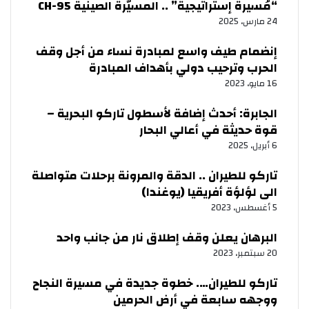
“مُسيرة إستراتيجية” .. المسيّرة الصينية CH-95
24 مارس، 2025
إنضمام طيف واسع لمبادرة نساء من أجل وقف
الحرب وترحيب دولي بأهداف المبادرة
16 مايو، 2023
الجابرة: أحدث إضافة لأسطول تاركو البحرية –
قوة حديثة في أعالي البحار
6 أبريل، 2025
تاركو للطيران .. الدقة والمرونة برحلات متواصلة
الى لؤلؤة أفريقيا (يوغندا)
5 أغسطس، 2023
البرهان يعلن وقف إطلاق نار من جانب واحد
20 سبتمبر، 2023
تاركو للطيران…. خطوة جديدة في مسيرة النجاح
ووجهه سابعة في أرض الحرمين