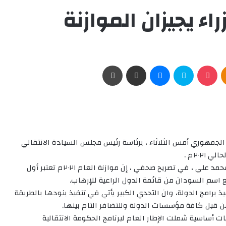
ء يجيزان الموازنة
Odnoklassniki
‫Pocket
سكايب
ماسنجر
مشاركة عبر البريد
طباعة
 الجمهوري أمس الثلاثاء ، برئاسة رئيس مجلس السيادة الانتقالي
٢٠٢م .
وقالت وزيرة المالية والتخطيط الاقتصادي المكلفة هبه محمد علي ، في تصريح صحفي ، إن موازنة العام ٢٠٢١م تعتبر أول
ع اسم السودان من قائمة الدول الراعية للإرهاب.
 برامج الدولة، وان التحدي الكبير يأتي في تنفيذ بنودها بالطريقة
 قبل كافة مؤسسات الدولة وللتضافر التام بينها.
ت أساسية شملت الإطار العام لبرنامج الحكومة الانتقالية