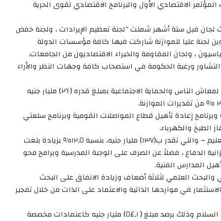
مؤتمر الاقتصادي الأول والبرنامج الاقتصادي لقوى الحرية
 لجان قبل ستة أشهر شملت “لجنة تعظيم الإيرادات ، ولجنة خفض
كوين لجنة عليا للموازنة شاركت فيها كافة مؤسسات الدولة
سياسيون ، ولجان المقاومة والخبراء الاقتصاديون من الجامعات.
رة التشاور ورغبة الحكومة في استصحاب كافة وجهات النظر والأراء
واعلنت الوزيرة ان موازنة هذا العام خصصت مبالغ مقدرة لمعاش الناس والحماية الاجتماعية بمبلغ قدره (٢٦٠) مليار جنيه
 وبرنامج إعادة تأهيل قطاع المواصلات القومية وبرنامج سلعتي
ز الطبخ والكهرباء.
وقالت وزيرة المالية “ان النسبة المخصصة للصرف على التعليم – والتي تقدر ب(١٣٧) مليار جنيه، بنسبة ١٢,٥٪ بزيادة بلغت
زانية الدفاع ، فضلاً عن الصرف على الوجبة المدرسية وبرامج محو
أهيل المدارس الفنية.
ي والبحث العلمي لثلاثة أضعاف وزيادة الانفاق على البحث
ن الاستثمار في مواردها الذاتية والاعتماد على الذات من خلال تفجير
وأكدت وزيرة المالية أن موازنة ٢٠٢١م استجابت لمطلوبات السلام وذلك برصد مبلغ ( ٥٤,١) مليار جنيه كاعتمادات مخصصة