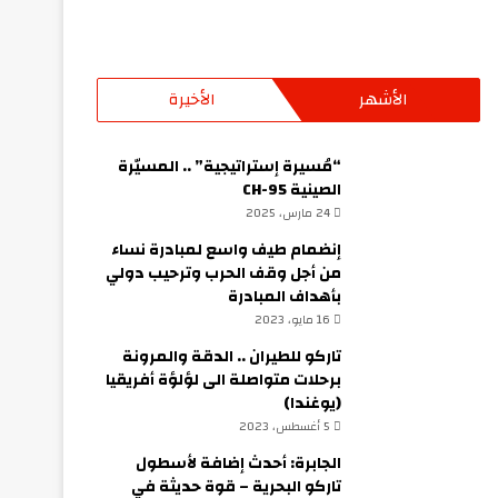
الأشهر
الأخيرة
“مُسيرة إستراتيجية” .. المسيّرة
الصينية CH-95
24 مارس، 2025
إنضمام طيف واسع لمبادرة نساء
من أجل وقف الحرب وترحيب دولي
بأهداف المبادرة
16 مايو، 2023
تاركو للطيران .. الدقة والمرونة
برحلات متواصلة الى لؤلؤة أفريقيا
(يوغندا)
5 أغسطس، 2023
الجابرة: أحدث إضافة لأسطول
تاركو البحرية – قوة حديثة في