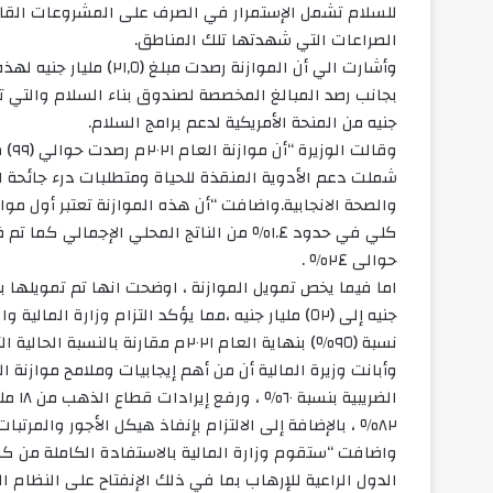
للسلام تشمل الإستمرار في الصرف على المشروعات الق
الصراعات التي شهدتها تلك المناطق.
وأشارت الي أن الموازنة 
جنيه من المنحة الأمريكية لدعم برامج السلام.
شملت دعم الأدوية المنقذة للحياة ومتطلبات درء جائحة ا
والصحة الانجابية.واضافت “أن هذه الموازنة تعتبر أول م
كلي في حدود ١.٤٪ من الناتج المحلي الإجمال
حوالى ٢٤٪ .
جنيه إلى (٥٢) مليار جنيه ،مما يؤكد التزام وزارة 
نسبة (٩٥٪) بنهاية العام ٢٠٢١م مقارنة بالنسبة الحالية التى تعادل اكثر من (٢٥٠٪).
٨٢٪ ، بالإضافة إلى الالتزام بإنفاذ هيكل الأجور والمرتبات الذي تم اعتماده في ٢٠٢٠م.
واضافت “ستقوم وزارة المالية بالاستفادة الكاملة من كا
الدول الراعية للإرهاب بما في ذلك الإنفتاح على النظام ا