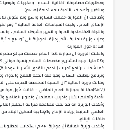
ومطلوبات مصفوفة اتفاقية السلام ، ومخرجات وتوصيات ال
والتغيير وأهداف التنمية المستدامة (٢٠٣٠م).
وأضافت ان الموازنة خضعت لتشاور واسع وتم تكوين ثلاث
الإنفاق العام ، ولجنة السياسات العامة المالية ” وتم ت
واللجنة الاقتصادية للحرية والتغيير وشركاء السلام ، وال
وعزت وزيرة المالية ، تأخر إجازة الموازنة الي توسيع دائ
البناءة حول الموازنة.
و٥٤ مليار جنيه لمشاريع مخصصات السلام بنسبة حوالي ٢٩ ٪ من تقديرات الموازنة.
كما شملت برنامج ثمرات (الدعم النقدي للأسر السودانية)
وبرنامج توظيف الشباب ومواصلة الدعم للقمح والدواء وغا
(١٧٠٪)مقارنة بموازنة العام الماضي – فاقت لأول مرة مي
الأمية وتعليم الكبار وتدريب المعلمين وتطوير المناهج وت
وأكدت الوزيرة انه قد تمت مضاعفة ميزانية التعليم العال
العلمي المرتبط بزيادة الإنتاج والإنتاجية لتمكين البلاد م
طاقات الإنتاج.