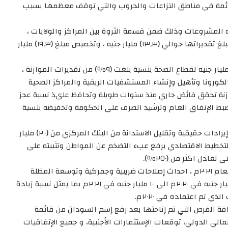
ائمة في مناطق النزاعات والحروب والتي توقف معظمها بسبب
رصدت مبلغ (٢١,٥) مليار جنيه لهذه المشروعات وذلك ضمن قسمة الثروة بين المراكز والولايات ،
بجانب رصد المبالغ المخصصة لصندوق بناء السلام والتي تبلغ تقديراتها حوالي (١٣,٣) مليار جنيه ، وتخصيص مبلغ (١٩,٣) مليار
وقالت الوزيرة “أن موازنة العام ٢٠٢١م رصدت حوالي (٩٩) مليار جنيه لقطاع الصحة بنسبة بلغت (٩٪) من تقديرات الموازنة ،
لكورونا وتأهيل وإنشاء المستشفيات الريفية والمراكز الصحية
وازنة تحقق فائض جاري منذ سنوات طويلة وتحافظ علىذ نسبة عجز
ي كما تم ضبط الإنفاق العام وترشيد الصرف على الحكومة وتخفيضه بنسبة
اما فيما يخص تمويل الموازنة ، اوضحت انها تم تمويلها بإيرادات حقيقية وتقليل الاستدانة من البنك المركزي من (٢٠٠) مليار
المالية والتخطيط الاقتصادي برفع عبء التضخم عن المواطن وتثبيته على
وأبانت وزيرة المالية أن من أهم إيجابيات وملامح موازنة العام ٢٠٢١م ، احداث إصلاحات ضريبية وجمركية وتوسعة المظلة
الضريبية بنسبة ٦٠٪ ، ورفع إيرادات قطاع الذهب من ١٨ مليار جنيه في ٢٠٢٠م الى ١٠٠ مليار جنيه في ٢٠٢١م بما يمثل نسبة زيادة
فة الفرص التي تم إتاحتها بعد رفع إسم السودان من قائمة
لمالي الدولي، توقعات الإستثمارات الأجنبية، و جميع الإتفاقيات