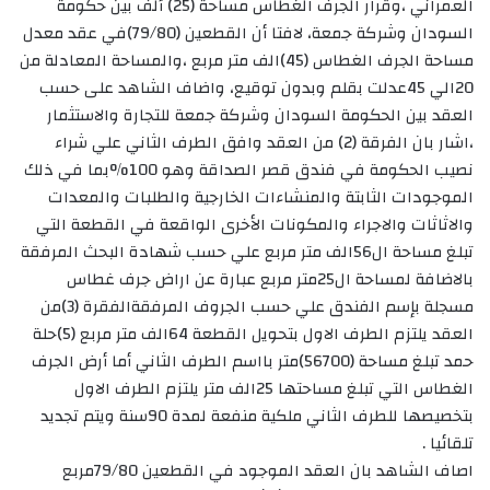
العمراني ،وقرار الجرف الغطاس مساحة (25) ألف بين حكومة
السودان وشركة جمعة، لافتا أن القطعين (79/80)في عقد معدل
مساحة الجرف الغطاس (45)الف متر مربع ،والمساحة المعادلة من
20الي 45عدلت بقلم وبدون توقيع، واضاف الشاهد على حسب
العقد بين الحكومة السودان وشركة جمعة للتجارة والاستثمار
،اشار بان الفرقة (2) من العقد وافق الطرف الثاني علي شراء
نصيب الحكومة في فندق قصر الصداقة وهو 100%بما في ذلك
الموجودات الثابتة والمنشاءات الخارجية والطلبات والمعدات
والاثاثات والاجراء والمكونات الأخرى الواقعة في القطعة التي
تبلغ مساحة ال56الف متر مربع علي حسب شهادة البحث المرفقة
بالاضافة لمساحة ال25متر مربع عبارة عن اراض جرف غطاس
مسجلة بإسم الفندق علي حسب الجروف المرفقةالفقرة (3)من
العقد يلتزم الطرف الاول بتحويل القطعة 64الف متر مربع (5)حلة
حمد تبلغ مساحة (56700)متر بااسم الطرف الثاني أما أرض الجرف
الغطاس التي تبلغ مساحتها 25الف متر يلتزم الطرف الاول
بتخصيصها للطرف الثاني ملكية منفعة لمدة 90سنة ويتم تجديد
تلقائيا .
اصاف الشاهد بان العقد الموجود في القطعين 79/80مربع