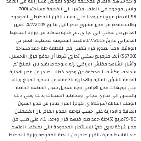
وأكد شاهد الاتهام للمحكمة بوجود تفويض مشار إليه في العقد
وليس موجود في الملف، مشيرا الي القطعة مساحتها700
56الف متر مربع تم بيعها على حسب القرار التخطيطي الموجود
بطلب مقدم من مدير مشروع قصر النيل بتاريخ 4/7/2005 لتغيير
الغرض من سكني الي تجاري ،تم كتابة مذكرة من وزارة التخطيط
العمراني بتاريخ 20/7/2005للجنة المفوضة للتخطيط العمراني
الولائية، لافتاً لصدور قرار بتغيير رقم القطعة حلة حمد مساحة
(56700) ألف مترمربع سكني تجاري شرطا أن يدفع فرق التحسين،
وأشار الشاهد مفتش الاراضي بإنه لايوجد مايفيد بان المبلغ تم
سداده، وكشف للمحكمة عن وجود خطاب صادر من مدير الادارة
العامة للشؤن المالية والادارية بالاعفاء عن تسديد المبلغ وبناء
علي توجهات مدير الاراضي وجه بتعديل سجل القطعة الخاصة
بالفندق الي تجاري مجاني ومخاطبة السجلات بذلك وفي ذلك
الوقت المالك (شركةلاري كوم)،القرار صادر من مدير الشؤن
المالية والادارية علي حسب توجيه المدير العام بان القطعتين
79/80مربع (5)حلة حمد صدر فيهم قرار واحد، بناء علي طلب من
مدير شركة (لاري كم) للاستثمار المحدودة التي يملكها المتهم
عبد الباسط حمزة ،القرار صادر من اللجنة المفوضة وزارة التخطيط