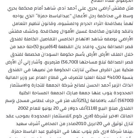
الخرطوم: سناء المادح
مثل مفتش أراضي بحري علي أحمد آدم، شاهد أمام محكمة بحري
وسط في محاكمة رجل الأعمال “عبدالباسط حمزة” الذي يواجه
تهماَ بمكافحة الثراء الحرام والمشبوه، وقانون تنظيم التعامل
بالنقد وقانون مكافحة غسيل الأموال ومكافحة .وكشف مفتش
الأراضي بوصفه شاهد الاتهام الخامس التفاصيل الكاملة لفندق
قصر الصداقة بحري، وافاد بان القطعة (64)مربع (5)حلة حمد من
خلال الملف الأرض الأرض بأسم حكومة السودان مخصصة لفندق
قصر الصداقة تبلغ مساحتها (56٫700) مترمربع، وأشار إلي أن الأرض
ملكية عين القرض سكني تنازلت الحكومة من نصيبها في الفندق
بنسبة 100% للجنة العليا للتصرف في قطاع العام عبر وزير المالية
انذاك الزبير أحمد الحسن لصالح شركة الجمعة للتجارة والاستثمار
المحدودة ينوب عنها جمعة مبارك الجمعة المساحة الكلية
(56700) ألف، بالاضافة ل(25)ألف متر في جرف غطاس مسجل بإسم
الفندق مبلغ البيع (118)ألف دولار في 20 يونيو للعام 2002
المالك الاخير لشركة (لاري كوم )للاستثمار المحدودة بموجب عقد
تنازل توثيق في 20ابريل 2010صادر من المحامي أشرف سعيد
،بينما شركة لاري كم ينوب عنها في التوقيع عبد الباسط حمزة.