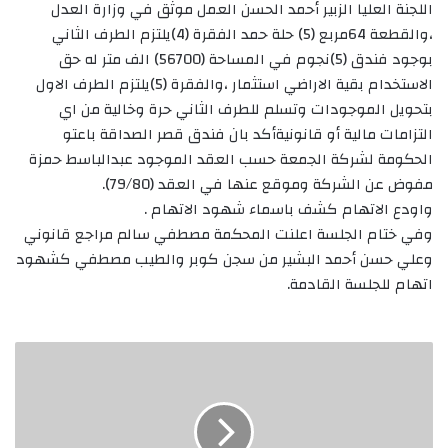
اللجنة العليا الزبير أحمد الحسن العمل موثق في وزارة العدل
،والقطعة 64مربع (5) حلة حمد الفقرة (4)يلتزم الطرف الثاني
بوجود فندق (5)نجوم في المساحة (56700) الف متر له حق
الاستخدام بقية الاراضي استثمار ،والفقرة (5)يلتزم الطرف الاول
بتحويل الموجودات وتسلم للطرف الثاني حرة وخالية من اي
التزامات مالية أو قانونيةأكد بان فندق قصر الصداقة باعتو
الحكومة لشركة الجمعة حسب العقد الموجود عبدالباسط حمزة
مفوض عن الشركة وموقع عنها في العقد (79/80).
واودع الاتهام كشف باسماء شهود الاتهام .
وفي ختام الجلسة اعلنت المحكمة مصطفي سالم مراجع قانوني
وعلي حسن أحمد البشير من سجن كوبر والطيب مصطفي كشهود
اتهام للجلسة القادمة.
اسرائيل:لن
نطبع
مع
تركيا
الا