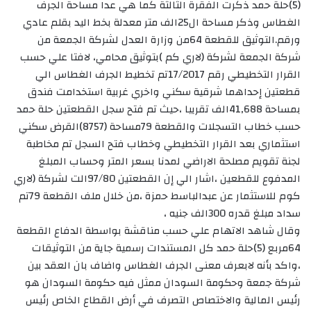
(5)حلة حمد ذكرت الفقرة الثالثة كما هي عدا مساحة الجرف
الغطاس وذكر مساحة ال25الف متر معدلة بخط اليد بقلم عادي
ورقم.التوثيق للقطعة 64من وزارة العدل لشركة الجمعة من
شركة الجمعة لشركة (لاري كم )بتوثيق محامي، لافتا علي حسب
القرار التخطيطي رقم 17/2017تم تخطيط الجرف الغطاس الي
قطعتين إحداهما شرقية سكني واخري غربية استخدامت فندق
بمساحة 41٫688الف تقريبا ،حيث تم فتح سجل القطعتين حلة حمد
حسب خطاب التسجلات والقطعة 79مساحة (8757)القرض سكني
استثماري بعد القرار التخطيطي وخطاب فتح السجل تم مخاطبة
لجنة تقويم مصلحة الاراضي لمدنا بسعر المتر وحساب المبلغ
المدفوع للقطعين ،اشار الي إن القطعتين 97/80الت لشركة (لاري
كوم للاستثمار عن عبدالباسط حمزة ،من خلال ملف القطعة 79تم
سداد مبلغ قدره 300الف جنيه ،
وقال شاهد الاتهام علي حسب مناقشة بواسطة الدفاع القطعة
64مربع (5)حلة حمد كل المستندات رسمية جاية من التوثيقات
،واكد بأنه لابعرف معنى الجرف الغطاس واضاف بان العقد بين
شركة جمعة وحكومة السودان ممثل فيه حكومة السودان هو
رئيس المالية والاختصاص التصرف في أرض القطاع الخاص رئيس