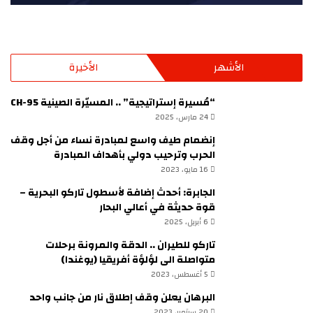
الأشهر
الأخيرة
“مُسيرة إستراتيجية” .. المسيّرة الصينية CH-95
24 مارس، 2025
إنضمام طيف واسع لمبادرة نساء من أجل وقف
الحرب وترحيب دولي بأهداف المبادرة
16 مايو، 2023
الجابرة: أحدث إضافة لأسطول تاركو البحرية –
قوة حديثة في أعالي البحار
6 أبريل، 2025
تاركو للطيران .. الدقة والمرونة برحلات
متواصلة الى لؤلؤة أفريقيا (يوغندا)
5 أغسطس، 2023
البرهان يعلن وقف إطلاق نار من جانب واحد
20 سبتمبر، 2023