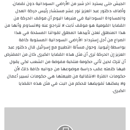
الجيش حتى يسترد آخر شبر من الأراضي السودانية دون نقصان.
وأضاف دكتور عبد العزيز نور عشر مستشار رئيس حركة العدل
والمساواة السودانية في منبرها اليوم أن موقف الحركة من
القضايا القومية هو موقف ثابت لا تتراجع عنه ولاتساوم وأنها من
هذا المنطلق تعلن تأييدها المطلق لقواتنا المسلحة في هذا
الصراع من أجل إسترداد الأراضي السودانية المسلوبة كافة
بواسطة إثيوبيا. وحول مسألة التطبيع مع إسرائيل قال دكتور عبد
العزيز إن الحركة ترى أن مثل هذه القضايا الكبرى كان من المفترض
أن تترك لحين تأتي حكومة منتخبة مفوضة من الشعب لكي يقول
فيها كلمته عقب دراسة موضوعها من جوانبه كافة ذلك لأن
حكومات الفترة الانتقالية من طبيعتها هي حكومات تسيير أعمال
ولا يمكنها تفويضها للحكم من البت في مثل هذه القضايا
الكبرى.
الخارجية
تدين
الهجوم
تشنه