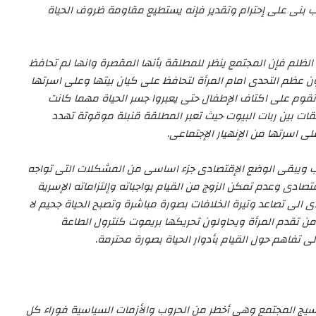
 بنى على إحترام وتقدير فإنه يستطيع مقاومة ظروف الحياة
لظلم فإن المجتمع ينظر للمطلقة بأنها المقصرة وانها لم تحافظ
ن عظم التحدى امام المرأة لتحافظ على كيان بيتها وعلى اسرتها
تقوم على اكتاف الإطفال حتى يعبروا جسر الحياة مهما كانت
ت بين ربات البيوت حيث تعبر المطلقة قنبلة موقوتة تهدد
لى اسرتها من الإنهيار الإجتماعى
.
ب ويبقى الوضع الإقتصادى جزء اساسى من المشكلات التى تواجه
صادى وعدم تمكن الزوج من القيام بواجباته وإلتزاماته الإسرية
ى الى تصاعد وتيرة الخلافات بصورة مباشرة وتصبح الحياة جحيم لا
من تقدم المرأة ويحاولون تحريكها بريموت كنترول الطاعة
فاهم حول القيام بأدوار الحياة بصورة محترمة
.
 نسيج المجتمع وهى أخطر من الحروب والأزمات السياسية فوراء كل