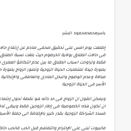
‫X
فيسبوك
لينكدإن
‫Pocket
سكايب
ڤايبر
لاين
بينتيريست
ماسنجر
ماسنجر
واتساب
تيلقرام
طباعة
مشاركة
Odnoklassniki
عبر
البريد
ياسرمحمدمحمود البشر
إطلعت يوم امس على تحقيق صحفى صادم عن إرتفاع حالات ا
فقط وتراوحت اسباب الطلاق ما بين عدم التكافؤ العمرى 
بصورة جيدة لمتطلبات الحياة الزوجية وتصور الزواج بصورة حال
مبالاة وعدم الوضوح والبخل المادى والعاطفى والإتكالية و
الأسر فى الحياة الزوجية
ويمكن القول ان الزواج فى حد ذاته هو نقطة تحول إجتما
ان تكون هذه الخصوصية فى إطار الزوجين فقط ويبقى تدخل
فساد الشراكة الزوجية بقدر كبير بالإضافة الى جملة الأس
فالبيوت تبنى على الإحترام والتفاهم قبل الحب فالحب حالة