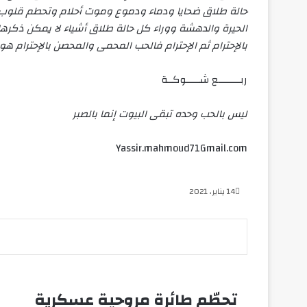
حالة طلاق ضحايا ودماء ودموع وموت أحلام وتحطم قلوب وور
الحيرة والدهشة ووراء كل حالة طلاق أشياء لا يمكن ذكره
بالإحترام ثم الإحترام فالحب المحمى والمحصن بالإحترام ه
ربــــــــع شـــــوكــة
ليس بالحب وحده تبقى البيوت إنما بالصبر
Yassir.mahmoud71Gmail.com
14 يناير، 2021
‫X
فيسبوك
لينكدإن
‫Pocket
سكايب
ڤايبر
لاين
بينتيريست
ماسنجر
ماسنجر
واتساب
تيلقرام
طباعة
مشاركة
Odnoklassniki
عبر
‫X
فيسبوك
لينكدإن
‫Pocket
سكايب
ڤايبر
لاين
بينتيريست
ماسنجر
ماسنجر
واتساب
تيلقرام
طباعة
مشاركة
Odnoklassniki
البريد
عبر
البريد
تحطّم طائرة مروحية عسكرية
تحطّم