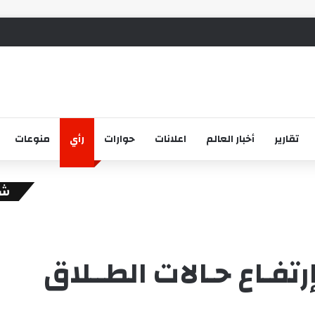
تقارير
أخبار العالم
اعلانات
حوارات
رأي
منوعات
شا
إغ
رتفـاع حـالات الطــلاق