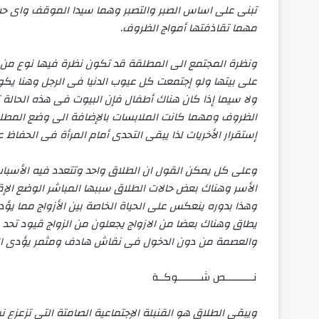
تبنى على اساس الصبر والتصبر وهما سيدا الموقف واى حب
مهما تقاذفتها أمواج الظروف
.
ونظرة المجتمع الى المطلقة قد تكون نظرة فيها نوع من ا
على بيتها ولو إجتمعت كل عيوب الدنيا فى الرجل وهنا يكو
ولا سيما إذا كان هناك أطفال فإن البيوت فى هذه الحالة 
الظروف ومهما كانت الملابسات بالإضافة الى وضع المطلقا
إستقرار الأخريات لذا يبقى التحدى أمام المرأة فى الحفاظ ع
وعلى كل يمكن القول ان الطلاق واحد وتتعدد فيه الأسبا
الأسر وهناك بعض حالات الطلاق سببها المباشر الوضع الإقت
وهذا بدوره ينعكس على الحياة الخاصة بين الأزواج مما يؤد
يطاق وهناك بعضا من الازواج يجعلون من الزواج قيود تحد 
والعصمة من دون الدخول فى نقاش هادف ومثمر يؤدى الى ت
نــــــــــص شــــــــوكــة
ويبقى الطلاق هو القنبلة الإجتماعية الصامتة التى تزعزع