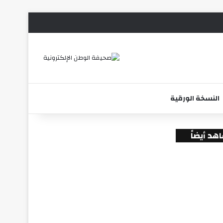
الوضع المظلم
بحث عن
النسخة الورقية
هد أيضاً
لاق