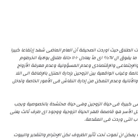
لطلاق حيث اوردت الصحيفة أن العام الماضى شهد إرتفاعا كبيرا
فى حالات الطلاق بولاية الخرطوم حيث بلغت نسبة الطلاق ما يفوق ال ٦٧٪ اى مأ يعادل ١١٠١٠ حالة طلاق بولاية الخرطوم
والإجتماعى والإقتصادى وعدم المسؤولية وعدم معرفة الأزواج
مة وغياب الواقعية بين الزوحين بإدارة المنزل بالإضافة الى اللا
الأنانية وعدم التمكن من إدارة النقاش فى الأمور الخاصة وتدخل
عى كبيرة فى حياة الزوجين وهى حياة محتشدة بالخصوصية ويجب
 الأسر هو قاصمة ظهر الحياة الزوجية ووجود اى طرف ثالث يعنى
باب التى وردت فى المقدمة
.
 يمكن ان تموت تحت تأثير الظروف لكن الإحترام والتقدير والبيوت