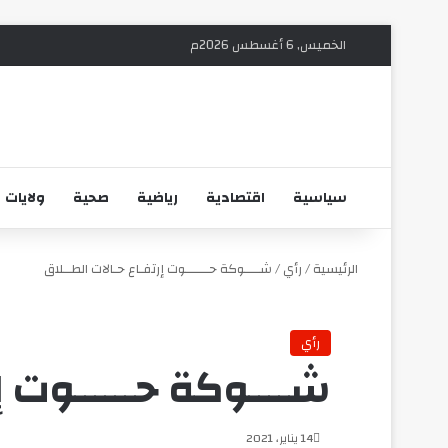
الخميس, 6 أغسطس 2026م
سياسية
اقتصادية
رياضية
صحية
ولايات
الرئيسية
/
رأي
/
شــــوكة حــــــوت إرتفـاع حـالات الطــلاق
رأي
شــــوكة حــــــوت إ
14 يناير، 2021