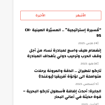
الأشهر
الأخيرة
“مُسيرة إستراتيجية” .. المسيّرة الصينية CH-
95
24 مارس، 2025
إنضمام طيف واسع لمبادرة نساء من أجل
وقف الحرب وترحيب دولي بأهداف المبادرة
16 مايو، 2023
تاركو للطيران .. الدقة والمرونة برحلات
متواصلة الى لؤلؤة أفريقيا (يوغندا)
5 أغسطس، 2023
الجابرة: أحدث إضافة لأسطول تاركو البحرية –
قوة حديثة في أعالي البحار
6 أبريل، 2025